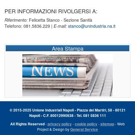
PER INFORMAZIONI RIVOLGERSI A:
Riferimento:
Felicetta Stanco - Sezione Sanità
Telefono: 081.5836.229 |
E-mail:
stanco@unindustria.na.it
Area Stampa
© 2015-2025 Unione Industriali Napoli - Piazza dei Martiri, 58 - 80121
Napoli - C.F. 80012990638 - Tel. 081 5836 111
All Rights Reserved
-
privacy policy
-
cookie policy
-
sitemap
- Web
Project & Design by
General Service