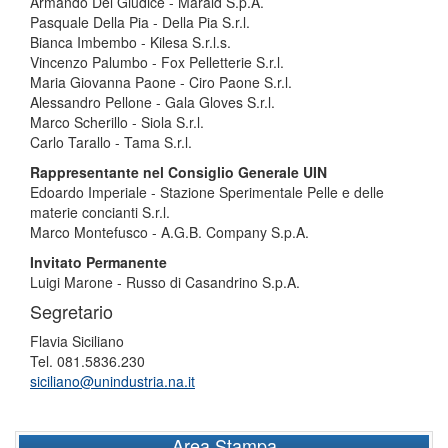
Armando Del Giudice - Marald S.p.A.
Pasquale Della Pia - Della Pia S.r.l.
Bianca Imbembo - Kilesa S.r.l.s.
Vincenzo Palumbo - Fox Pelletterie S.r.l.
Maria Giovanna Paone - Ciro Paone S.r.l.
Alessandro Pellone - Gala Gloves S.r.l.
Marco Scherillo - Siola S.r.l.
Carlo Tarallo - Tama S.r.l.
Rappresentante nel Consiglio Generale UIN
Edoardo Imperiale - Stazione Sperimentale Pelle e delle
materie concianti S.r.l.
Marco Montefusco - A.G.B. Company S.p.A.
Invitato Permanente
Luigi Marone - Russo di Casandrino S.p.A.
Segretario
Flavia Siciliano
Tel. 081.5836.230
siciliano@unindustria.na.it
Area Stampa