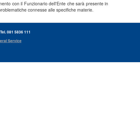
mento con il Funzionario dell'Ente che sarà presente in
problematiche connesse alle specifiche materie.
 Tel. 081 5836 111
eral Service