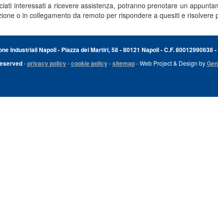
ciati interessati a ricevere assistenza, potranno prenotare un appunta
ione o in collegamento da remoto per rispondere a quesiti e risolvere 
e Industriali Napoli - Piazza dei Martiri, 58 - 80121 Napoli - C.F. 80012990638 -
Reserved
-
privacy policy
-
cookie policy
-
sitemap
- Web Project & Design by
Gen