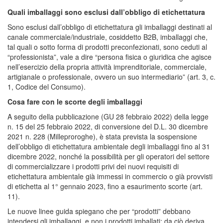
Quali imballaggi sono esclusi dall’obbligo di etichettatura
Sono esclusi dall’obbligo di etichettatura gli imballaggi destinati al
canale commerciale/industriale, cosiddetto B2B, imballaggi che,
tal quali o sotto forma di prodotti preconfezionati, sono ceduti al
“professionista”, vale a dire “persona fisica o giuridica che agisce
nell’esercizio della propria attività imprenditoriale, commerciale,
artigianale o professionale, ovvero un suo intermediario” (art. 3, c.
1, Codice del Consumo).
Cosa fare con le scorte degli imballaggi
A seguito della pubblicazione (GU 28 febbraio 2022) della legge
n. 15 del 25 febbraio 2022, di conversione del D.L. 30 dicembre
2021 n. 228 (Milleproroghe), è stata prevista la sospensione
dell’obbligo di etichettatura ambientale degli imballaggi fino al 31
dicembre 2022, nonché la possibilità per gli operatori del settore
di commercializzare i prodotti privi dei nuovi requisiti di
etichettatura ambientale già immessi in commercio o già provvisti
di etichetta al 1° gennaio 2023, fino a esaurimento scorte (art.
11).
Le nuove linee guida spiegano che per “prodotti” debbano
intendersi gli imballaggi, e non i prodotti imballati: da ciò deriva