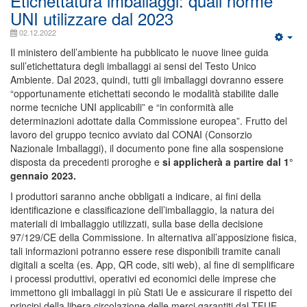
Etichettatura imballaggi: quali norme
UNI utilizzare dal 2023
02.12.2022
Il ministero dell’ambiente ha pubblicato le nuove linee guida
sull’etichettatura degli imballaggi ai sensi del Testo Unico
Ambiente. Dal 2023, quindi, tutti gli imballaggi dovranno essere
“opportunamente etichettati secondo le modalità̀ stabilite dalle
norme tecniche UNI applicabili” e “in conformità alle
determinazioni adottate dalla Commissione europea”. Frutto del
lavoro del gruppo tecnico avviato dal CONAI (Consorzio
Nazionale Imballaggi), il documento pone fine alla sospensione
disposta da precedenti proroghe e
si applicherà̀ a partire dal 1°
gennaio 2023.
I produttori saranno anche obbligati a indicare, ai fini della
identificazione e classificazione dell’imballaggio, la natura dei
materiali di imballaggio utilizzati, sulla base della decisione
97/129/CE della Commissione. In alternativa all’apposizione fisica,
tali informazioni potranno essere rese disponibili tramite canali
digitali a scelta (es. App, QR code, siti web), al fine di semplificare
i processi produttivi, operativi ed economici delle imprese che
immettono gli imballaggi in più̀ Stati Ue e assicurare il rispetto dei
principi della libera circolazione delle merci garantiti dal TFUE.