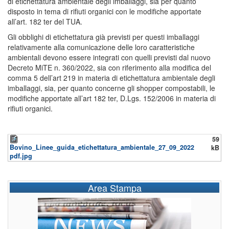
di etichettatura ambientale degli imballaggi, sia per quanto
disposto in tema di rifiuti organici con le modifiche apportate
all’art. 182 ter del TUA.
Gli obblighi di etichettatura già previsti per questi imballaggi
relativamente alla comunicazione delle loro caratteristiche
ambientali devono essere integrati con quelli previsti dal nuovo
Decreto MiTE n. 360/2022, sia con riferimento alla modifica del
comma 5 dell’art 219 in materia di etichettatura ambientale degli
imballaggi, sia, per quanto concerne gli shopper compostabili, le
modifiche apportate all’art 182 ter, D.Lgs. 152/2006 in materia di
rifiuti organici.
59
Bovino_Linee_guida_etichettatura_ambientale_27_09_2022
kB
pdf.jpg
Area Stampa