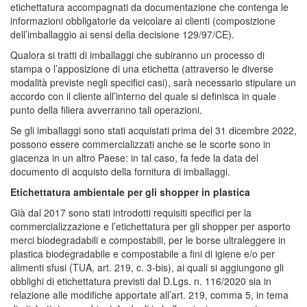
etichettatura accompagnati da documentazione che contenga le
informazioni obbligatorie da veicolare ai clienti (composizione
dell’imballaggio ai sensi della decisione 129/97/CE).
Qualora si tratti di imballaggi che subiranno un processo di
stampa o l’apposizione di una etichetta (attraverso le diverse
modalità previste negli specifici casi), sarà necessario stipulare un
accordo con il cliente all’interno del quale si definisca in quale
punto della filiera avverranno tali operazioni.
Se gli imballaggi sono stati acquistati prima del 31 dicembre 2022,
possono essere commercializzati anche se le scorte sono in
giacenza in un altro Paese: in tal caso, fa fede la data del
documento di acquisto della fornitura di imballaggi.
Etichettatura ambientale per gli shopper in plastica
Già dal 2017 sono stati introdotti requisiti specifici per la
commercializzazione e l’etichettatura per gli shopper per asporto
merci biodegradabili e compostabili, per le borse ultraleggere in
plastica biodegradabile e compostabile a fini di igiene e/o per
alimenti sfusi (TUA, art. 219, c. 3-bis), ai quali si aggiungono gli
obblighi di etichettatura previsti dal D.Lgs. n. 116/2020 sia in
relazione alle modifiche apportate all’art. 219, comma 5, in tema