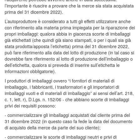
l’importante è riuscire a provare che la merce sia stata acquistata
prima del 31 dicembre 2022).
L’autoproduttore è considerato a tutti gli effetti utilizzatore anche
con riferimento alla materia prima impiegata per la riparazione dei
propri imballaggi: qualora abbia in giacenza scorte di imballaggi
già etichettati (che quindi già siano stampati, o per i quali sia già̀
stata prodotta/apposta l’etichetta) prima del 31 dicembre 2022,
può̀ fare riferimento alla data del lotto di produzione (in tal caso si
dovrebbe fare riferimento al lotto di produzione dell’imballaggio o
dell’etichetta, qualora si preveda di inserire sull’etichetta le
informazioni obbligatorie).
I produttori di imballaggi ovvero “i fornitori di materiali di
imballaggio, i fabbricanti, i trasformatori e gli importatori di
imballaggi vuoti e di materiali di imballaggio” ai sensi dell’art. 218,
c. 1, lett. r), D.Lgs. n. 152/06 - che abbiano scorte di imballaggi
privi dei requisiti possono:
- commercializzare gli imballaggi acquistati dal cliente prima del
31 dicembre 2022 (in questo caso fa fede la data del documento
di acquisto della merce da parte del suo cliente);
- commercializzare le scorte di imballaggi neutri e privi di