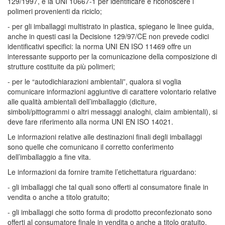
129/1997, e la UNI 10667-1 per identificare e riconoscere i
polimeri provenienti da riciclo;
- per gli imballaggi multistrato in plastica, spiegano le linee guida,
anche in questi casi la Decisione 129/97/CE non prevede codici
identificativi specifici: la norma UNI EN ISO 11469 offre un
interessante supporto per la comunicazione della composizione di
strutture costituite da più polimeri;
- per le “autodichiarazioni ambientali”, qualora si voglia
comunicare informazioni aggiuntive di carattere volontario relative
alle qualità ambientali dell’imballaggio (diciture,
simboli/pittogrammi o altri messaggi analoghi, claim ambientali), si
deve fare riferimento alla norma UNI EN ISO 14021.
Le informazioni relative alle destinazioni finali degli imballaggi
sono quelle che comunicano il corretto conferimento
dell’imballaggio a fine vita.
Le informazioni da fornire tramite l’etichettatura riguardano:
- gli imballaggi che tal quali sono offerti al consumatore finale in
vendita o anche a titolo gratuito;
- gli imballaggi che sotto forma di prodotto preconfezionato sono
offerti al consumatore finale in vendita o anche a titolo gratuito.