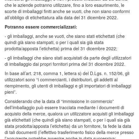
che le aziende potranno utilizzare, fino a loro esaurimento, le
scorte di imballaggi finiti anche se vuoti, che non siano conformi
all’obbligo di etichettatura alla data del 31 dicembre 2022.
Potranno essere commercializzati:
- gli imballaggi, anche se vuoti, che siano stati etichettati (che
quindi già siano stampati, o per i quali sia già stata
prodotta/apposta l’etichetta) prima del 31 dicembre 2022;
- gli imballaggi che siano stati acquistati da parte degli utilizzatori
di imballaggio dai propri fornitori prima del 31 dicembre 2022.
In base all’art. 218, comma 1, lettera s) del D.Lgs. n. 152/06, gli
utilizzatori sono “i commercianti, i distributori, gli addetti al
riempimento, gli utenti di imballaggi e gli importatori di imballaggi
pieni”.
Considerando che la data di “immissione in commercio”
dell’imballaggio può essere tracciata mediante i documenti di
acquisto della merce, qualora un utilizzatore acquisti gli imballaggi
già etichettati (che quindi già siano stampati, o per i quali sia già
stata prodotta/apposta l’etichetta) da un fornitore, fa fede la data
di tali documenti (l’effettivo trasferimento fisico della merce presso
l’acquirente potrebbe avvenire anche in data successiva: