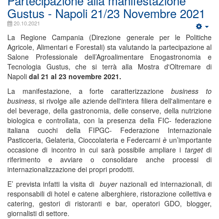
Partecipazione alla manifestazione
Gustus - Napoli 21/23 Novembre 2021
20.10.2021
La Regione Campania (Direzione generale per le Politiche
Agricole, Alimentari e Forestali) sta valutando la partecipazione al
Salone Professionale dell’Agroalimentare Enogastronomia e
Tecnologia Gustus, che si terrà alla Mostra d'Oltremare di
Napoli
dal 21 al 23 novembre 2021.
La manifestazione, a forte caratterizzazione
business to
business
, si rivolge alle aziende dell'intera filiera dell'alimentare e
del beverage, della gastronomia, delle conserve, della nutrizione
biologica e controllata, con la presenza della FIC- federazione
italiana cuochi della FIPGC- Federazione Internazionale
Pasticceria, Gelateria, Cioccolateria e Federcarni
è
un’importante
occasione di incontro in cui sarà possibile ampliare i
target
di
riferimento e avviare o consolidare anche processi di
internazionalizzazione dei propri prodotti.
E’ prevista infatti la visita di
buyer
nazionali ed internazionali, di
responsabili di hotel e catene alberghiere, ristorazione collettiva e
catering, gestori di ristoranti e bar, operatori GDO, blogger,
giornalisti di settore.