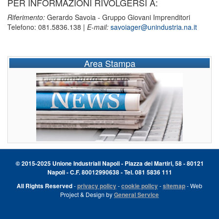
PER INFORMAZIONI RIVOLGERSI A:
Riferimento:
Gerardo Savoia - Gruppo Giovani Imprenditori
Telefono: 081.5836.138 |
E-mail:
savoiager@unindustria.na.it
Area Stampa
© 2015-2025 Unione Industriali Napoli - Piazza dei Martiri, 58 - 80121
Napoli - C.F. 80012990638 - Tel. 081 5836 111
All Rights Reserved
-
privacy policy
-
cookie policy
-
sitemap
- Web
Project & Design by
General Service