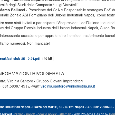
rsità degli Studi della Campania “Luigi Vanvitelli”
 Marco Bellucci
- Presidente del CdA e Responsabile strategico R&S 
toriale Zonale ASI Pomigliano dell’Unione Industriali Napoli, come testi
ntro sono stati invitati a partecipare i Vicepresidenti dell’Unione Industr
te del Gruppo Piccola Industria dell’Unione Industriali Napoli, Guido Bou
interessante occasione per approfondire i temi del trasferimento tecnol
ndiamo numerosi. Non mancate!
reakfast club 25 10 24.pdf
140 kB
NFORMAZIONI RIVOLGERSI A:
nto:
Virginia Santoro - Gruppo Giovani Imprenditori
o: 081.5836.145 |
E-mail:
virginia.santoro@unindustria.na.it
e Industriali Napoli - Piazza dei Martiri, 58 - 80121 Napoli - C.F. 80012990638 -
Reserved
-
privacy policy
-
cookie policy
-
sitemap
- Web Project & Design by
Gen