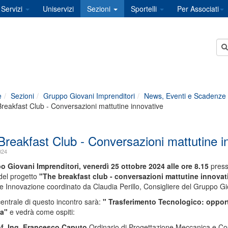
Servizi
Uniservizi
Sezioni
Sportelli
Per Associati
e
Sezioni
Gruppo Giovani Imprenditori
News, Eventi e Scadenze
reakfast Club - Conversazioni mattutine innovative
Breakfast Club - Conversazioni mattutine i
024
po Giovani Imprenditori, venerdì 25 ottobre 2024 alle ore 8.15
presso
 del progetto
"The breakfast club - conversazioni mattutine innova
e Innovazione coordinato da Claudia Perillo, Consigliere del Gruppo Giov
centrale di questo incontro sarà:
"
Trasferimento Tecnologico: opport
ia"
e vedrà
come ospiti:
rof. Ing. Francesco Caputo
Ordinario di Progettazione Meccanica e Cos