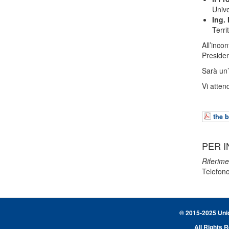
Unive
Ing.
Terri
All’inco
Presiden
Sarà un’
Vi atte
the b
PER I
Riferime
Telefon
© 2015-2025 Union
All Rights 