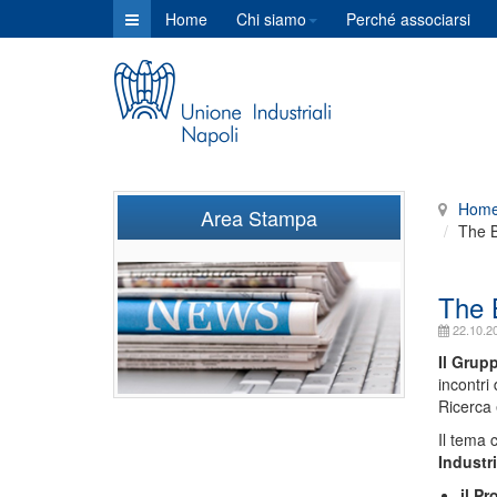
Home
Chi siamo
Perché associarsi
Hom
Area Stampa
The B
The 
22.10.2
Il Grup
incontri
Ricerca 
Il tema 
Industr
il P