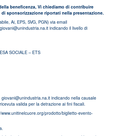
 della beneficenza, Vi chiediamo di contribuire
li di sponsorizzazione riportati nella presentazione.
bile, Ai, EPS, SVG, PGN) via email
giovani@unindustria.na.it
indicando il livello di
ESA SOCIALE – ETS
a
giovani@unindustria.na.it
indicando nella causale
vuta valida per la detrazione ai fini fiscali.
//www.unitinelcuore.org/prodotto/biglietto-evento-
a.