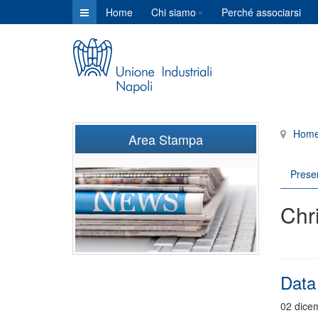
Home
Chi siamo
Perché associarsi
Hom
Area Stampa
Prese
Chr
Data
02 dice