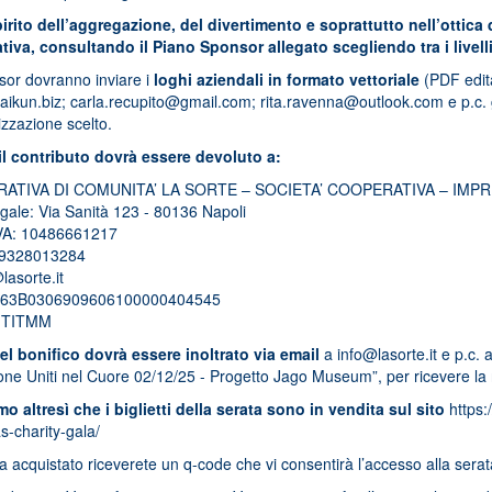
irito dell’aggregazione, del divertimento e soprattutto nell’ottica
iativa, consultando il Piano Sponsor allegato scegliendo tra i livel
sor dovranno inviare i
loghi aziendali in formato vettoriale
(PDF edita
aikun.biz
;
carla.recupito@gmail.com
;
rita.ravenna@outlook.com
e p.c.
zzazione scelto.
il contributo dovrà essere devoluto a:
ATIVA DI COMUNITA’ LA SORTE – SOCIETA’ COOPERATIVA – IMPR
ale: Via Sanità 123 - 80136 Napoli
IVA: 10486661217
39328013284
lasorte.it
IT63B0306909606100000404545
CITITMM
el bonifico dovrà essere inoltrato via email
a
info@lasorte.it
e p.c. 
ne Uniti nel Cuore 02/12/25 - Progetto Jago Museum”, per ricevere la rice
mo altresì che i biglietti della serata sono in vendita sul sito
https:
s-charity-gala/
a acquistato riceverete un q-code che vi consentirà l’accesso alla serat