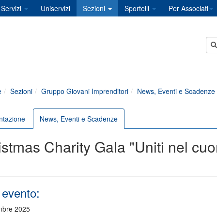
Servizi
Uniservizi
Sezioni
Sportelli
Per Associati
e
Sezioni
Gruppo Giovani Imprenditori
News, Eventi e Scadenze
ntazione
News, Eventi e Scadenze
istmas Charity Gala "Uniti nel cu
 evento:
mbre 2025