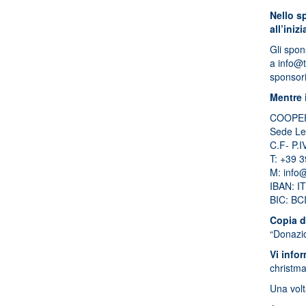
Nello sp
all’iniz
Gli spon
a
info@t
sponsori
Mentre 
COOPER
Sede Leg
C.F- P.
T: +39 
M:
info@
IBAN: 
BIC: B
Copia d
“Donazio
Vi infor
christma
Una volt