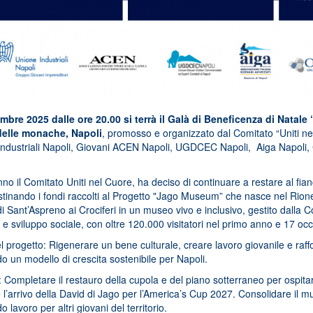
cembre 2025 dalle ore 20.00 si terrà il Galà di Beneficenza di Nata
 delle monache, Napoli
,
promosso e organizzato dal Comitato “Uniti n
ndustriali Napoli, Giovani ACEN Napoli, UGDCEC Napoli, Aiga Napoli, 
no il Comitato Uniti nel Cuore, ha deciso di continuare a restare al fian
tinando i fondi raccolti al Progetto "Jago Museum” che nasce nel Rione
i Sant’Aspreno ai Crociferi in un museo vivo e inclusivo, gestito dalla C
a e sviluppo sociale, con oltre 120.000 visitatori nel primo anno e 17 oc
l progetto: Rigenerare un bene culturale, creare lavoro giovanile e raff
o un modello di crescita sostenibile per Napoli.
i: Completare il restauro della cupola e del piano sotterraneo per ospi
 l’arrivo della David di Jago per l’America’s Cup 2027. Consolidare il 
 lavoro per altri giovani del territorio.