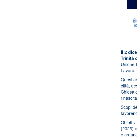
Il 2 di
Trinità
Unione I
Lavoro.
Quest’an
città,
des
Chiesa d
rinascit
Scopi de
favorend
Obiettiv
(2026) e
e creando