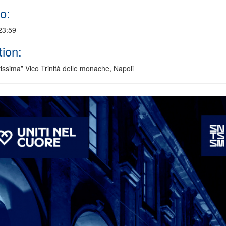
o:
23:59
ion:
issima” Vico Trinità delle monache, Napoli