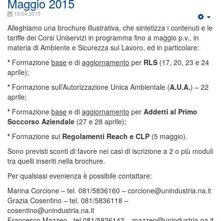
Maggio 2015
10.04.2015
Alleghiamo una brochure illustrativa, che sintetizza i contenuti e le
tariffe dei Corsi Uniservizi in programma fino a maggio p.v., in
materia di Ambiente e Sicurezza sul Lavoro, ed in particolare:
*
Formazione
base
e di
aggiornamento
per
RLS
(17, 20, 23 e 24
aprile);
*
Formazione sull’Autorizzazione Unica Ambientale (
A.U.A.
) – 22
aprile;
*
Formazione
base
e di
aggiornamento
per
Addetti al Primo
Soccorso Aziendale
(27 e 28 aprile);
*
Formazione sui
Regolamenti Reach e CLP
(5 maggio).
Sono previsti sconti di favore nei casi di iscrizione a 2 o più moduli
tra quelli inseriti nella brochure.
Per qualsiasi evenienza è possibile contattare:
Marina Corcione – tel. 081/5836160 – corcione@unindustria.na.it
Grazia Cosentino – tel. 081/5836118 –
cosentino@unindustria.na.it
Francesco Mazzeo - tel 081/5836143 – mazzeo@unindustria.na.it