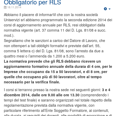
Obbligatorio per RLS
18.11.2014
Abbiamo il piacere di informarVi che con la nostra società
Uniservizi srl abbiamo programmato la seconda edizione 2014 dei
corsi di aggiornamento annuale per RLS, resi obbligatori dalla
normativa vigente (art. 37 comma 11 del D. Lgs. 81/08 e succ.
mod.).
Segnaliamo che le sanzioni a carico del Datore di Lavoro, che
non ottemperi a tali obblighi formativi e previste dall’art. 55,
comma 5 lettera c) del D. Lgs. 81/08, sono l’arresto da due a
quattro mesi o l’ammenda da 1.200 a 5.200 euro.
La normativa prevede che gli RLS debbano ricevere un
aggiornamento formativo annuale della durata di 4 ore, per le
Imprese che occupano da 15 a 50 lavoratori, e di 8 ore, per
quelle che occupano più di 50 lavoratori, oltre al tempo
necessario per la verifica finale.
I corsi si terranno presso la nostra sede nei seguenti giorni:
3 e 4
dicembre 2014, dalle ore 9.00 alle ore 13.30
(comprendendo i
tempi del test finale) e saranno organizzati nel totale rispetto della
regolamentazione prevista dalla normativa vigente, con
particolare riferimento all’Ente Soggetto Formatore, ai contenuti,
alla durata, ai requisiti dei docenti, alle modalità di erogazione e di