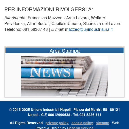
PER INFORMAZIONI RIVOLGERSI A:
Riferimento:
Francesco Mazzeo - Area Lavoro, Welfare,
Previdenza, Affari Sociali, Capitale Umano, Sicurezza del Lavoro
Telefono: 081.5836.143 |
E-mail:
mazzeo@unindustria.na.it
Area Stampa
© 2015-2025 Unione Industriali Napoli - Piazza dei Martiri, 58 - 80121
Napoli - C.F. 80012990638 - Tel. 081 5836 111
All Rights Reserved
-
privacy policy
-
cookie policy
-
sitemap
- Web
Project & Design by
General Service