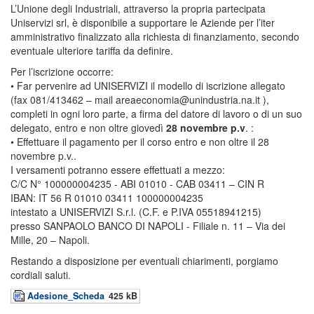
L’Unione degli Industriali, attraverso la propria partecipata
Uniservizi srl, è disponibile a supportare le Aziende per l’iter
amministrativo finalizzato alla richiesta di finanziamento, secondo
eventuale ulteriore tariffa da definire.
Per l’iscrizione occorre:
• Far pervenire ad UNISERVIZI il modello di iscrizione allegato
(fax 081/413462 – mail areaeconomia@unindustria.na.it ),
completi in ogni loro parte, a firma del datore di lavoro o di un suo
delegato, entro e non oltre giovedì
28 novembre p.v
. :
• Effettuare il pagamento per il corso entro e non oltre il 28
novembre p.v..
I versamenti potranno essere effettuati a mezzo:
C/C N° 100000004235 - ABI 01010 - CAB 03411 – CIN R
IBAN: IT 56 R 01010 03411 100000004235
intestato a UNISERVIZI S.r.l. (C.F. e P.IVA 05518941215)
presso SANPAOLO BANCO DI NAPOLI - Filiale n. 11 – Via dei
Mille, 20 – Napoli.
Restando a disposizione per eventuali chiarimenti, porgiamo
cordiali saluti.
Adesione_Scheda
425 kB