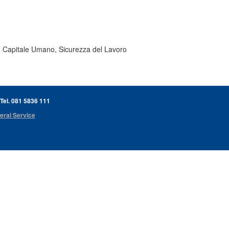
i, Capitale Umano, Sicurezza del Lavoro
 Tel. 081 5836 111
eral Service