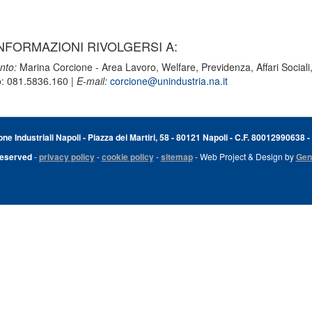
NFORMAZIONI RIVOLGERSI A:
nto:
Marina Corcione - Area Lavoro, Welfare, Previdenza, Affari Social
o: 081.5836.160 |
E-mail:
corcione@unindustria.na.it
e Industriali Napoli - Piazza dei Martiri, 58 - 80121 Napoli - C.F. 80012990638 -
Reserved
-
privacy policy
-
cookie policy
-
sitemap
- Web Project & Design by
Gen