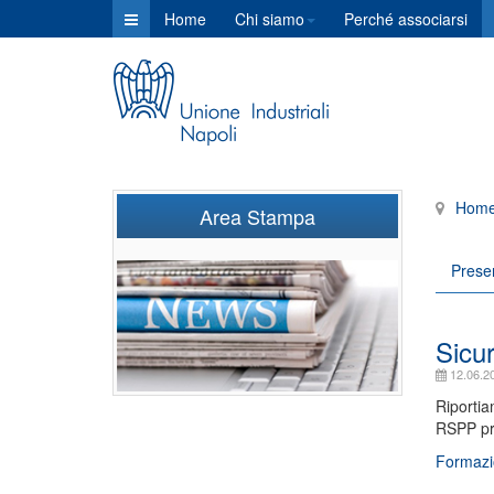
Home
Chi siamo
Perché associarsi
Hom
Area Stampa
Prese
Sicu
12.06.2
Riportia
RSPP pre
Formazi