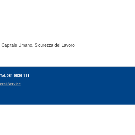
i, Capitale Umano, Sicurezza del Lavoro
 Tel. 081 5836 111
eral Service