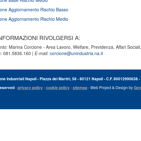
one Base Rischio Medio
one Aggiornamento Rischio Basso
one Aggiornamento Rischio Medio
NFORMAZIONI RIVOLGERSI A:
nto:
Marina Corcione - Area Lavoro, Welfare, Previdenza, Affari Social
o: 081.5836.160 |
E-mail:
corcione@unindustria.na.it
e Industriali Napoli - Piazza dei Martiri, 58 - 80121 Napoli - C.F. 80012990638 -
Reserved
-
privacy policy
-
cookie policy
-
sitemap
- Web Project & Design by
Gen