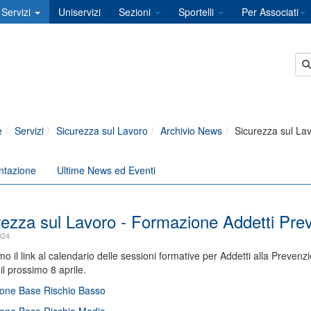
Servizi
Uniservizi
Sezioni
Sportelli
Per Associati
e
Servizi
Sicurezza sul Lavoro
Archivio News
Sicurezza sul La
ntazione
Ultime News ed Eventi
rezza sul Lavoro - Formazione Addetti Pre
024
mo il link al calendario delle sessioni formative per Addetti alla Prev
il prossimo 8 aprile.
one Base Rischio Basso