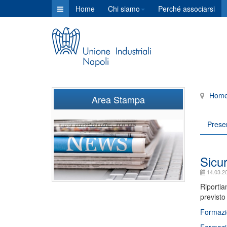
Home
Chi siamo
Perché associarsi
Hom
Area Stampa
Prese
Sicu
14.03.2
Riportia
previsto 
Formazi