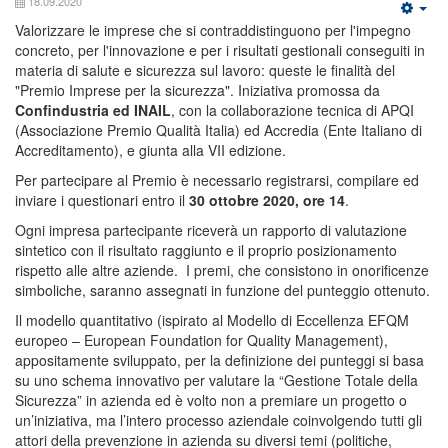
18.09.2020
Valorizzare le imprese che si contraddistinguono per l'impegno
concreto, per l'innovazione e per i risultati gestionali conseguiti in
materia di salute e sicurezza sul lavoro: queste le finalità del
"Premio Imprese per la sicurezza". Iniziativa promossa da
Confindustria ed INAIL
, con la collaborazione tecnica di APQI
(Associazione Premio Qualità Italia) ed Accredia (Ente Italiano di
Accreditamento), e giunta alla VII edizione.
Per partecipare al Premio è necessario registrarsi, compilare ed
inviare i questionari entro il
30 ottobre 2020, ore 14
.
Ogni impresa partecipante riceverà un rapporto di valutazione
sintetico con il risultato raggiunto e il proprio posizionamento
rispetto alle altre aziende. I premi, che consistono in onorificenze
simboliche, saranno assegnati in funzione del punteggio ottenuto.
Il modello quantitativo (ispirato al Modello di Eccellenza EFQM
europeo – European Foundation for Quality Management),
appositamente sviluppato, per la definizione dei punteggi si basa
su uno schema innovativo per valutare la “Gestione Totale della
Sicurezza” in azienda ed è volto non a premiare un progetto o
un’iniziativa, ma l’intero processo aziendale coinvolgendo tutti gli
attori della prevenzione in azienda su diversi temi (politiche,