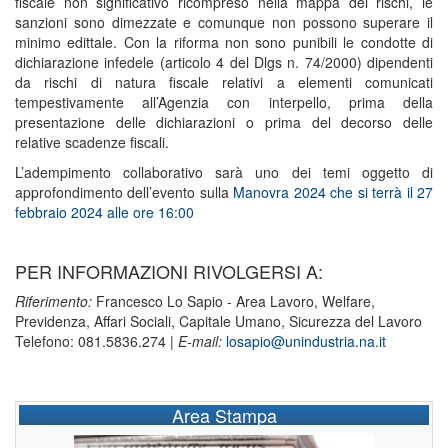
fiscale non significativo ricompreso nella mappa dei rischi, le
sanzioni sono dimezzate e comunque non possono superare il
minimo edittale. Con la riforma non sono punibili le condotte di
dichiarazione infedele (articolo 4 del Dlgs n. 74/2000) dipendenti
da rischi di natura fiscale relativi a elementi comunicati
tempestivamente all’Agenzia con interpello, prima della
presentazione delle dichiarazioni o prima del decorso delle
relative scadenze fiscali.
L’adempimento collaborativo sarà uno dei temi oggetto di
approfondimento dell’evento sulla
Manovra 2024 che si terrà il 27
febbraio 2024 alle ore 16:00
PER INFORMAZIONI RIVOLGERSI A:
Riferimento:
Francesco Lo Sapio - Area Lavoro, Welfare,
Previdenza, Affari Sociali, Capitale Umano, Sicurezza del Lavoro
Telefono: 081.5836.274 |
E-mail:
losapio@unindustria.na.it
Area Stampa