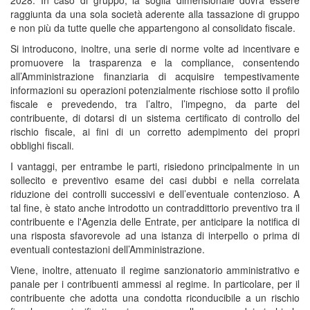
2028. In caso di gruppo, la soglia dimensionale dovrà essere
raggiunta da una sola società aderente alla tassazione di gruppo
e non più da tutte quelle che appartengono al consolidato fiscale.
Si introducono, inoltre, una serie di norme volte ad incentivare e
promuovere la trasparenza e la compliance, consentendo
all’Amministrazione finanziaria di acquisire tempestivamente
informazioni su operazioni potenzialmente rischiose sotto il profilo
fiscale e prevedendo, tra l’altro, l’impegno, da parte del
contribuente, di dotarsi di un sistema certificato di controllo del
rischio fiscale, ai fini di un corretto adempimento dei propri
obblighi fiscali.
I vantaggi, per entrambe le parti, risiedono principalmente in un
sollecito e preventivo esame dei casi dubbi e nella correlata
riduzione dei controlli successivi e dell’eventuale contenzioso. A
tal fine, è stato anche introdotto un contraddittorio preventivo tra il
contribuente e l'Agenzia delle Entrate, per anticipare la notifica di
una risposta sfavorevole ad una istanza di interpello o prima di
eventuali contestazioni dell’Amministrazione.
Viene, inoltre, attenuato il regime sanzionatorio amministrativo e
panale per i contribuenti ammessi al regime. In particolare, per il
contribuente che adotta una condotta riconducibile a un rischio