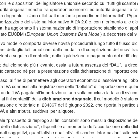
con le disposizioni del legislatore unionale secondo cui “tutti gli scambi d
torità doganali nonché tra operatori economici ed autorità doganali e l’arc
a doganale – siano effettuati mediante procedimenti informatici”, l’Age
erizzazione del sistema informativo AIDA 2.0 e, con riferimento alle di
ia
, ha aggiornato il sistema nazionale di importazione stabilendo di applic
nato EUCDM (
European Union Customs Data Mode
l) a decorrere dal 
vo modello comporta diverse novità procedurali lungo tutto il flusso dich
 nel dettaglio tali tematiche: dalla modalità di compilazione dei nuovi trac
zioni a seguito di controllo; dalla liquidazione e pagamento dei diritti d
 dall’elemento più rilevante, ossia la futura assenza del “DAU”, la circo
io cartaceo né per la presentazione della dichiarazione di importazion
caso, al fine di permettere agli operatori economici di assolvere agli obbli
a IVA connessi alla registrazione delle “bollette” di importazione e quindi
ne dell’IVA pagata all’importazione, una volta conclusa la fase di svinc
 ai fini contabili” della
dichiarazione doganale
, il cui modello è stato 
azione direttoriale n. 234367 del 3 giugno 2022, che riporta in particolare
VA e altri tributi), suddivisi per aliquote.
ale “prospetto di riepilogo ai fini contabili” sono messi a disposizione deg
o della dichiarazione”, disponibile al momento dell’accettazione della di
(dati soggettivi, quantitativi e qualitativi, di scarico, informazioni sullo s