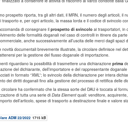
 finalizzato a consentire le attività di riscontro al varco condotte dalla 
mo prospetto riporta, tra gli altri dati, il MRN, il numero degli articoli, il
 trasporto e, per ogni articolo, la massa lorda e il codice di svincolo con
accomanda di consegnare il
prospetto di svincolo
ai trasportatori, in
lvimento delle formalità doganali nel caso di controlli in itinere da parte 
 commerciale, anche successivamente all’uscita delle merci dagli spazi 
le novità documentali brevemente illustrate, la circolare definisce nel det
ttenersi per la gestione del flusso doganale di importazione.
menti riguardano la possibilità di trasmettere una dichiarazione
prima
de
duazione del dichiarante, dell’importatore e del rappresentante doganale
cciati in formato “XML”; lo svincolo della dichiarazione per intera dichiar
 dei diritti doganali fino alla gestione del processo di rettifica delle di
la circolare ha confermato che la stessa sorte del DAU è toccata al form
izzazione di tutta una serie di
Data Element
quali: venditore, acquirente,
mporto dell’articolo, spese di trasporto a destinazione finale e valore sta
olare ADM 22/2022
1715 kB