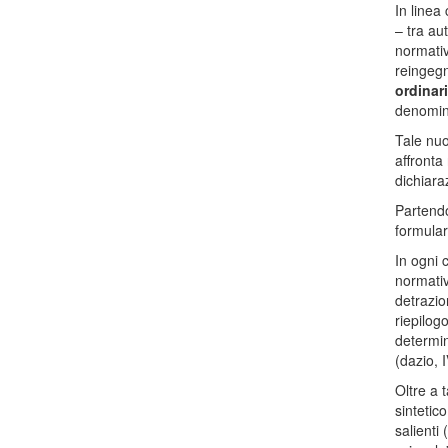
In linea 
– tra au
normativ
reingegn
ordinar
denomi
Tale nuo
affronta
dichiara
Partendo
formular
In ogni 
normativ
detrazio
riepilogo
determin
(dazio, I
Oltre a t
sintetic
salienti 