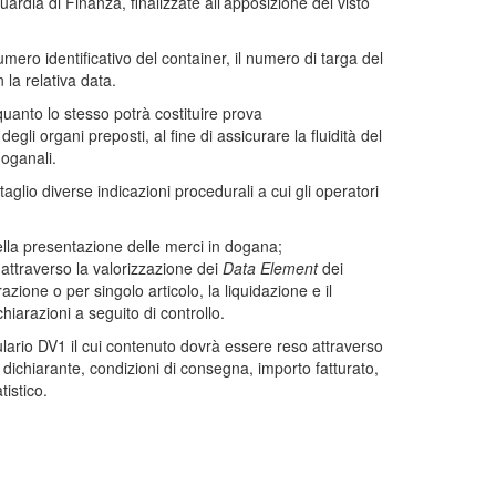
Guardia di Finanza, finalizzate all’apposizione del visto
 numero identificativo del container, il numero di targa del
 la relativa data.
 quanto lo stesso potrà costituire prova
degli organi preposti, al fine di assicurare la fluidità del
doganali.
taglio diverse indicazioni procedurali a cui gli operatori
lla presentazione delle merci in dogana;
 attraverso la valorizzazione dei
Data Element
dei
azione o per singolo articolo, la liquidazione e il
chiarazioni a seguito di controllo.
ulario DV1 il cui contenuto dovrà essere reso attraverso
 dichiarante, condizioni di consegna, importo fatturato,
tistico.