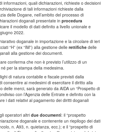
i informazioni, quali dichiarazioni, richieste o decisioni
hiviazione di tali informazioni richieste dalla
nzia delle Dogane, nell’ambito del processo di
chiarazioni doganali presentate in
procedura
are il modello di dati definito a livello unionale e
9 giugno 2022.
iarativo doganale in importazione e la circolare di ieri
ciati “H” (ex “IM”) alla gestione delle
rettifiche
delle
oganali alla gestione dei documenti.
lare conferma che non è previsto l’utilizzo di un
e né per la stampa della medesima.
ghi di natura contabile e fiscale previsti dalla
 consentire ai medesimi di esercitare il diritto alla
olo delle merci, sarà generato da AIDA un “Prospetto di
condiviso con l’Agenzia delle Entrate e definito con la
 i dati relativi al pagamento dei diritti doganali
li operatori altri
due documenti
: il “prospetto
chiarazione doganale e contenente un riepilogo dei dati
vincolo, n. A93, n. quietanza, ecc.); e il “prospetto di