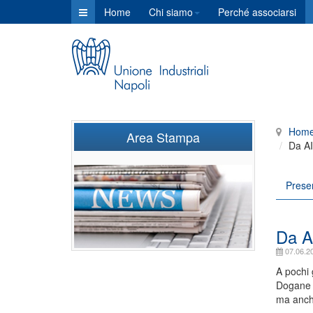
Home
Chi siamo
Perché associarsi
Hom
Area Stampa
Da AI
Prese
Da AI
07.06.2
A pochi 
Dogane h
ma anche