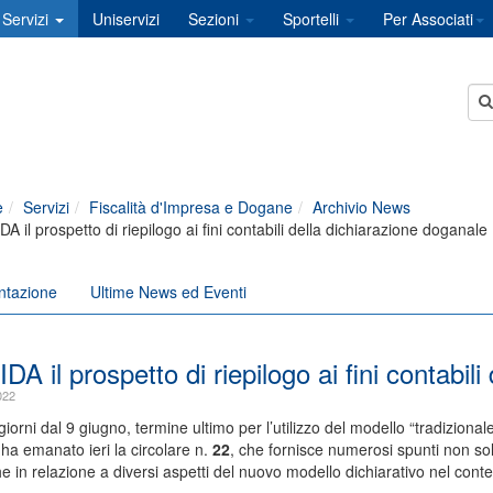
Servizi
Uniservizi
Sezioni
Sportelli
Per Associati
e
Servizi
Fiscalità d'Impresa e Dogane
Archivio News
DA il prospetto di riepilogo ai fini contabili della dichiarazione doganale
ntazione
Ultime News ed Eventi
DA il prospetto di riepilogo ai fini contabil
022
giorni dal 9 giugno, termine ultimo per l’utilizzo del modello “tradizional
a emanato ieri la circolare n.
22
, che fornisce numerosi spunti non sol
 in relazione a diversi aspetti del nuovo modello dichiarativo nel cont