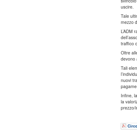
svincolo”
uscire.
Tale ulti
mezzo di
L’ADM r
dell’asso
traffico
Oltre al
devono a
Tali ele
l’indivi
nuovi tra
pagamento
Infine, 
la valor
prezzo/i
Circ