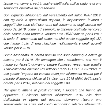
fiscale ma, come si vedrà, anche effetti tollerabili in ragione di una
semplicità operativa da preservare.
Con riguardo all’esonero dal versamento del saldo IRAP 2019,
con riguardo a quest’ultimo aspetto, la disposizione favorirà i
soggetti che sono stati esonerati dal versamento degli acconti nel
corso del 2019, come, ad esempio, le imprese costituite nel corso
dello scorso anno tenute a versare tutta l’IRAP dovuta per il 2019
in sede di versamento del saldo; nonché quelle soggette agli ISA
che hanno fruito di una riduzione nell’ammontare degli acconti
versati per il 2019.
Come accennato, la norma precisa che sono comunque dovuti gli
acconti per il 2019. Ne consegue che i contribuenti che non li
hanno corrisposti, dovranno sanare l’omesso versamento tramite
il ravvedimento operoso
(ex
articolo 13 del DLGS n. 472/1997). In
tale ipotesi l’importo da versare resta pari all’imposta dovuta per il
periodo di imposta chiuso al 31 dicembre 2018 (90% dell’imposta
dovuta per il 2018, nel caso dei soggetti ISA).
Per quanto attiene ai profili contabili, i soggetti che hanno già
approvato il bilancio relativo all’esercizio 2019 alla data
dell’entrata in vigore del decreto, dovranno rilevare una
sopravvenienza attiva nel conto economico relativo all’esercizio