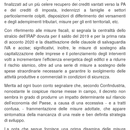
finalizzati ad un più celere recupero dei crediti vantati verso la PA
e dei crediti di imposta, indennizzi a famiglie e settori
particolarmente colpiti, disposizioni di differimento dei versamenti
e degli adempimenti tributari, misure per gli enti territoriali, etc.
Con riferimento alle misure fiscali, si segnala la centralità dello
stralcio dell’IRAP dovuta per il saldo del 2019 e per la prima rata
di acconto 2020 e la disattivazione delle clausole di salvaguardia
IVA e accise; significativi, inoltre, le misure di sostegno alla
capitalizzazione delle imprese e il potenziamento degli interventi
volti a incrementare l’efficienza energetica degli edifici e a ridurre
il rischio sismico, oltre ad una serie di misure a sostegno delle
spese straordinarie necessarie a garantire lo svolgimento delle
attività produttive e commerciali in condizioni di sicurezza.
Merita ad ogni buon conto segnalare che, secondo Confindustria,
nonostante le cospicue risorse messe in campo, il decreto non
sembra in grado di produrre un impatto determinante sul rilancio
dell’economia del Paese, a causa di una eccessiva - e a tratti
confusa, - frammentazione delle misure adottate, che appare
sintomatica della mancanza di una reale e ben definita strategia
di sviluppo.
La nota che segue fornisce una prima disamina delle misure