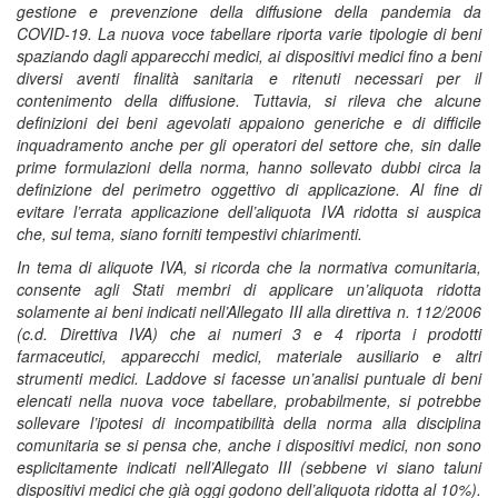
gestione e prevenzione della diffusione della pandemia da
COVID-19. La nuova voce tabellare riporta varie tipologie di beni
spaziando dagli apparecchi medici, ai dispositivi medici fino a beni
diversi aventi finalità sanitaria e ritenuti necessari per il
contenimento della diffusione. Tuttavia, si rileva che alcune
definizioni dei beni agevolati appaiono generiche e di difficile
inquadramento anche per gli operatori del settore che, sin dalle
prime formulazioni della norma, hanno sollevato dubbi circa la
definizione del perimetro oggettivo di applicazione. Al fine di
evitare l’errata applicazione dell’aliquota IVA ridotta si auspica
che, sul tema, siano forniti tempestivi chiarimenti.
In tema di aliquote IVA, si ricorda che la normativa comunitaria,
consente agli Stati membri di applicare un’aliquota ridotta
solamente ai beni indicati nell’Allegato III alla direttiva n. 112/2006
(c.d. Direttiva IVA) che ai numeri 3 e 4 riporta i prodotti
farmaceutici, apparecchi medici, materiale ausiliario e altri
strumenti medici. Laddove si facesse un’analisi puntuale di beni
elencati nella nuova voce tabellare, probabilmente, si potrebbe
sollevare l’ipotesi di incompatibilità della norma alla disciplina
comunitaria se si pensa che, anche i dispositivi medici, non sono
esplicitamente indicati nell’Allegato III (sebbene vi siano taluni
dispositivi medici che già oggi godono dell’aliquota ridotta al 10%).