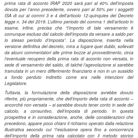
prima rata di acconto IRAP 2020 sarà pari al 40% dell’imposta
dovuta per l’anno precedente, ovvero pari al 50% per i soggetti
ISA di cui ai commi 3 e 4 dell’articolo 12-quinquies del Decreto
legge n. 34 del 2019. L’ultimo periodo del comma 1 dell’articolo in
esame, infine, precisa che “l’importo di tale versamento è
comunque escluso dal calcolo dell’imposta da versare a saldo per
lo stesso periodo d’imposta”. La disposizione, inserita nella
versione definitiva del decreto, mira a fugare quei dubbi, sollevati
da alcuni commentatori alle prime bozze al provvedimento, circa
l’eventuale recupero della prima rata di acconto non versata, in
sede di versamento del saldo, di talché l’agevolazione si sarebbe
tramutata in un mero differimento finanziario e non in un sussidio
a fondo perduto indiretto come era nelle intenzioni del
Legislatore.
Tuttavia, la formulazione della disposizione avrebbe dovuto
riferire, più propriamente, che dell’importo della rata di acconto –
ancorché non versata – si sarebbe dovuto tener conto in sede del
calcolo, a consuntivo, dell’imposta di periodo. In questa
prospettiva e in considerazione, anche, delle considerazioni che
precedono, appare poco chiaro il richiamo operato dalla relazione
illustrativa secondo cui “l’esclusione opera fino a concorrenza
dell’importo della prima rata calcolato con il metodo storico