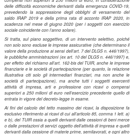
compensi non superiori a 250 milioni di euro, in considerazione
delle difficoltà economiche derivanti dalla emergenza COVID-19,
prevedendo la soppressione degli obblighi di versamento del
saldo IRAP 2019 e della prima rata di acconto IRAP 2020, in
scadenza nel mese di giugno 2020 (per i soggetti con esercizio
sociale coincidente con l’anno solare).
Si tratta, sul piano soggettivo, di un intervento selettivo, poiché
non solo sono escluse le imprese assicurative (che determinano il
valore della produzione ai sensi dell’art. 7 del DLGS n. 446/1997),
le pubbliche amministrazioni (ex art. 10 del DLGS n. 446/1997) e,
per effetto del richiamo all’art. 162-bis del TUIR, anche le imprese
finanziarie e le società di partecipazione (per quanto, la relazione
illustrativa citi solo gli intermediari finanziari, ma non anche le
società di partecipazione), ma anche tutti i soggetti esercenti
attività di impresa, arti e professione con ricavi o compensi
superiori a 250 milioni di euro nell’esercizio precedente quello di
entrata in vigore del decreto-legge in esame.
Ai fini del calcolo del tetto massimo dei ricavi, la disposizione fa
esclusivo riferimento ai ricavi di cui all’articolo 85, comma 1 lett. a)
e b), del TUIR ossia a quelli derivanti dalle cessioni di beni merce
o dalle prestazioni di servizi oggetto dell’attività di impresa e quelli
derivanti dalla cessione di materie prime, semilavorati, e ogni altro