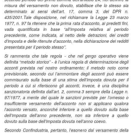
misura del versamento non dovuto, stabilisce che lo stesso sia
determinato ai sensi dell’art. 17, comma 3, del DPR n.
435/2001.Tale disposizione, nel richiamare la Legge 23 marzo
1977, n. 97 fa ritenere che la prima rata d’acconto, ai predetti fini,
vada quantificata in base “all’imposta relativa al periodo
precedente, come indicata, al netto delle detrazioni, dei crediti
d'imposta e delle ritenute d'acconto, nella dichiarazione dei redditi
presentata per il periodo stesso”.
Si rammenta che tale regola - che nel gergo operativo viene
definita “metodo storico” - è l’unica regola di determinazione degli
acconti prevista nel nostro ordinamento; il metodo noto come
previsionale, secondo cui l’ammontare degli acconti può essere
commisurato sulla base di una stima dell’imposta dovuta per il
periodo a cui si riferiscono gli acconti, invece, è una disciplina
sanzionatoria definita dall’art. 2, comma 3 sempre della Legge n.
97/1977, a mente del quale le sanzioni previste per l’omesso o
insufficiente versamento dell’acconto non si applicano qualora
l'acconto versato, ancorché inferiore a quello dovuto sulla base
dell’imposta dell’anno precedente, non sia inferiore a quello
dovuto sulla base dell’imposta dovuta nell’anno coevo.
Secondo Confindustria, pertanto, l’esonero dal versamento della