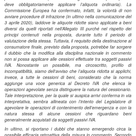
deve obbligatoriamente applicare l’aliquota ordinaria). La
Commissione Europea ha confermato, infatti, la volontà di non
avviare procedure di infrazione (in ultimo nella comunicazione del
3 aprile 2020), laddove le aliquote ridotte siano applicate a beni
diversi da quelli riportati nell’Allegato III purché nel rispetto dei
principi contenuti nella proposta, durante tutto il periodo di
valutazione della stessa. Tuttavia, il requisito della destinazione al
consumatore finale, previsto dalla proposta, potrebbe far sorgere
il dubbio che la modifica alla disciplina nazionale in commento
non si possa applicare alle cessioni effettuate tra soggetti passivi
IVA. Nonostante un possibile, ma circoscritto, profilo di
incompatibilità, siamo dell‘avviso che l’aliquota ridotta si applichi,
invece, a tutte le cessioni di beni, considerato che la norma
aggiunge una voce generica al Decreto IVA che elenca le
operazioni agevolate senza distinguere la natura del cessionario.
Tale interpretazione, per la quale si auspica arrivi conferma in via
interpretativa, sembra allineata con l’intento del Legislatore di
agevolare le operazioni di contenimento dell’emergenza e con la
natura stessa di alcune cessioni che riguardano beni
generalmente acquistati da soggetti passivi IVA.
In ultimo, si riportano i dubbi che stanno emergendo circa la
possibile efficacia retroattiva della misura in commento. Secondo