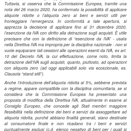
Tuttavia, si osserva che la Commissione Europea, tramite una
nota del 26 marzo 2020, ha confermato la possibilità di applicare
aliquote ridotte o l’aliquota zero ai beni e servizi utili per
fronteggiare l’emergenza. In conformità a tale apertura, si
apprezza la decisione di applicare fino al 31 dicembre 2020,
l’esenzione da IVA con diritto alla detrazione sugli acquisti. È utile
precisare che con la definizione di “esenzione da IVA” - usata
nella Direttiva IVA ma impropria per la disciplina nazionale - non si
vuole equiparare tali cessioni alle operazioni esenti da IVA, ex art.
10 del Decreto IVA, la cui effettuazione, come noto, limita la
detrazione dell’IVA sugli acquisti, quanto, piuttosto, ad operazioni
con aliquota zero (ad oggi applicabili solo via eccezionale, es.
Clausola “stand still”).
Anche l’introduzione dell’aliquota ridotta al 5%, sebbene prevista
a regime, appare compatibile con la disciplina comunitaria, se si
considera che la Commissione Europea ha presentato una
proposta di modifica della Direttiva IVA, attualmente in esame al
Consiglio Europeo, che concede agli Stati membri maggiore
flessibilità nella definizione dei beni e servizi da assoggettare ad
aliquota ridotta, purché abbiano finalità generali, siano destinate
al consumatore finale e non ricadano tra i beni e servizi
puntualmente esclusi (c.d. elenco negativo di beni per i quali si