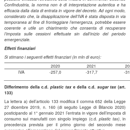
Confindustria, la norma non è di interpretazione autentica e ha
efficacia dalla data di entrata in vigore del decreto. Ad ogni modo,
considerato che, la disapplicazione dell’IVA è stata disposta in via
temporanea al fine di fronteggiare l’emergenza, potrebbe essere
coerente e utile un chiarimento che consenta di recuperare
l’imposta sulle cessioni effettuate sin dall’inizio del periodo
emergenziale.
Effetti finanziari
Si stimano i seguenti effetti finanziari (in mln di euro):
2020
2021
20
IVA
-257,0
-317,7
-31
______________________________________________________
Differimento della c.d.
plastic tax
e della c.d.
sugar tax
(art.
133)
La lettera a) dell’articolo 133 modifica il comma 652 della Legge
27 dicembre 2019, n. 160 (di seguito Legge di Bilancio 2020)
posticipando al 1° gennaio 2021 l’entrata in vigore dell’imposta di
consumo sui manufatti con singolo impiego (c.d.
plastic tax)
, in
precedenza prevista per il primo giorno del secondo mese