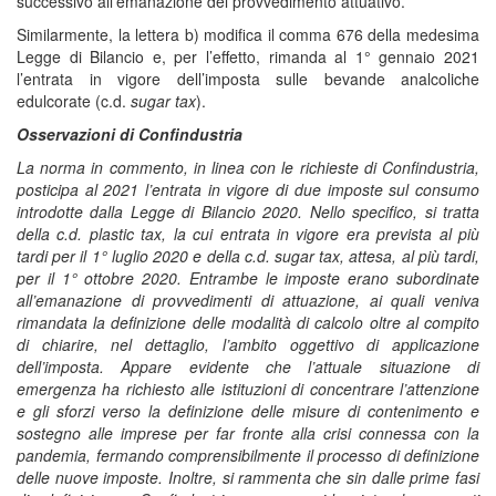
successivo all’emanazione del provvedimento attuativo.
Similarmente, la lettera b) modifica il comma 676 della medesima
Legge di Bilancio e, per l’effetto, rimanda al 1° gennaio 2021
l’entrata in vigore dell’imposta sulle bevande analcoliche
edulcorate (c.d.
sugar tax
).
Osservazioni di Confindustria
La norma in commento, in linea con le richieste di Confindustria,
posticipa al 2021 l’entrata in vigore di due imposte sul consumo
introdotte dalla Legge di Bilancio 2020. Nello specifico, si tratta
della c.d. plastic tax, la cui entrata in vigore era prevista al più
tardi per il 1° luglio 2020 e della c.d. sugar tax, attesa, al più tardi,
per il 1° ottobre 2020. Entrambe le imposte erano subordinate
all’emanazione di provvedimenti di attuazione, ai quali veniva
rimandata la definizione delle modalità di calcolo oltre al compito
di chiarire, nel dettaglio, l’ambito oggettivo di applicazione
dell’imposta. Appare evidente che l’attuale situazione di
emergenza ha richiesto alle istituzioni di concentrare l’attenzione
e gli sforzi verso la definizione delle misure di contenimento e
sostegno alle imprese per far fronte alla crisi connessa con la
pandemia, fermando comprensibilmente il processo di definizione
delle nuove imposte. Inoltre, si rammenta che sin dalle prime fasi