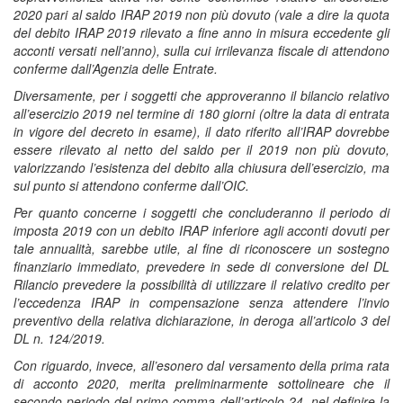
2020 pari al saldo IRAP 2019 non più dovuto (vale a dire la quota
del debito IRAP 2019 rilevato a fine anno in misura eccedente gli
acconti versati nell’anno), sulla cui irrilevanza fiscale di attendono
conferme dall’Agenzia delle Entrate.
Diversamente, per i soggetti che approveranno il bilancio relativo
all’esercizio 2019 nel termine di 180 giorni (oltre la data di entrata
in vigore del decreto in esame), il dato riferito all’IRAP dovrebbe
essere rilevato al netto del saldo per il 2019 non più dovuto,
valorizzando l’esistenza del debito alla chiusura dell’esercizio, ma
sul punto si attendono conferme dall’OIC.
Per quanto concerne i soggetti che concluderanno il periodo di
imposta 2019 con un debito IRAP inferiore agli acconti dovuti per
tale annualità, sarebbe utile, al fine di riconoscere un sostegno
finanziario immediato, prevedere in sede di conversione del DL
Rilancio prevedere la possibilità di utilizzare il relativo credito per
l’eccedenza IRAP in compensazione senza attendere l’invio
preventivo della relativa dichiarazione, in deroga all’articolo 3 del
DL n. 124/2019.
Con riguardo, invece, all’esonero dal versamento della prima rata
di acconto 2020, merita preliminarmente sottolineare che il
secondo periodo del primo comma dell’articolo 24, nel definire la