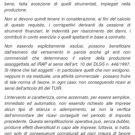
bene, fatta eccezione di quelli strumentali, impiegati nella
produzione.
Non si devono quindi tenere in considerazione, ai fini del calcolo
di questo requisito, i corrispettivi derivanti da cessione di
strumenti finanziari, le indennità per risarcimento dei danni, i
contributi in conto esercizio o quelli spettanti in base a contratto.
Non essendo esplicitamente esclusi, possono beneficiare
dall’esonero dal versamento in parola anche gli enti non
commerciali che determinano il valore della produzione
assoggettata ad IRAP ai sensi dell’art. 10 del DLGS n. 446/1997.
Si ritiene che tali soggetti - in particolare quelli che non svolgono,
neppure in via residuale, una attività commerciale - possano fruire
di tale norma di favore, in ogni caso, non conseguendo ricavi ai
sensi dell’articolo 85 del TUIR.
L’intervento si caratterizza, come accennato, per essere semplice,
immediato ed automatico, non essendo richiesto alle imprese
alcun tipo di istanza o adempimento, se non la verifica
dell’ammontare dei ricavi conseguiti nel periodo di imposta
precedente. Questa semplificazione operativa può, senza dubbio,
produrre effetti diversificati in capo alle imprese; tuttavia, si tratta,
non solo di conseguenze connaturali ad ogni misura di favore