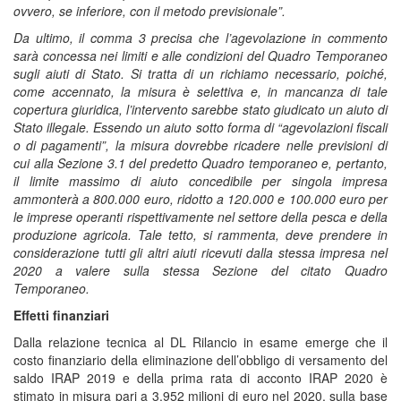
ovvero, se inferiore, con il metodo previsionale”.
Da ultimo, il comma 3 precisa che l’agevolazione in commento
sarà concessa nei limiti e alle condizioni del Quadro Temporaneo
sugli aiuti di Stato. Si tratta di un richiamo necessario, poiché,
come accennato, la misura è selettiva e, in mancanza di tale
copertura giuridica, l’intervento sarebbe stato giudicato un aiuto di
Stato illegale. Essendo un aiuto sotto forma di “agevolazioni fiscali
o di pagamenti”, la misura dovrebbe ricadere nelle previsioni di
cui alla Sezione 3.1 del predetto Quadro temporaneo e, pertanto,
il limite massimo di aiuto concedibile per singola impresa
ammonterà a 800.000 euro, ridotto a 120.000 e 100.000 euro per
le imprese operanti rispettivamente nel settore della pesca e della
produzione agricola. Tale tetto, si rammenta, deve prendere in
considerazione tutti gli altri aiuti ricevuti dalla stessa impresa nel
2020 a valere sulla stessa Sezione del citato Quadro
Temporaneo.
Effetti finanziari
Dalla relazione tecnica al DL Rilancio in esame emerge che il
costo finanziario della eliminazione dell’obbligo di versamento del
saldo IRAP 2019 e della prima rata di acconto IRAP 2020 è
stimato in misura pari a 3.952 milioni di euro nel 2020, sulla base