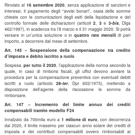
Rinviato al
16 settembre 2020
, senza applicazione di sanzioni e
interessi, il pagamento degli “avvisi bonari”, ossia delle somme
chieste con le comunicazioni degli esiti della liquidazione e del
controllo formale delle dichiarazioni (articoli
2
,
3
e
3-
bis
, Dlgs
462/1997), in scadenza tra l’8 marzo e il 31 maggio 2020. Si potrà
versare in un’unica soluzione o in
quattro rate mensili
di pari
importo, a decorrere dal mese di settembre.
Art. 145 – Sospensione della compensazione tra credito
d’imposta e debito iscritto a ruolo
Sospesa,
per tutto il 2020
, l’applicazione della norma secondo la
quale, in caso di rimborsi fiscali, gli uffici devono avviare la
procedura per la compensazione preventiva con eventuali debiti
iscritti a ruolo (articolo
28-
ter
, Dpr 602/1973), mettendo a
disposizione dell’agente della riscossione le somme da
rimborsare.
Art. 147 – Incremento del limite annuo dei crediti
compensabili tramite modello F24
Innalzato da 700mila euro a
1 milione di euro
, con decorrenza
dal 2020, il limite massimo per ciascun anno solare dei crediti di
imposta e dei contributi compensabili ovvero rimborsabili ai