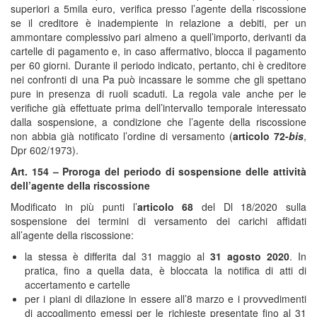
superiori a 5mila euro, verifica presso l’agente della riscossione
se il creditore è inadempiente in relazione a debiti, per un
ammontare complessivo pari almeno a quell’importo, derivanti da
cartelle di pagamento e, in caso affermativo, blocca il pagamento
per 60 giorni. Durante il periodo indicato, pertanto, chi è creditore
nei confronti di una Pa può incassare le somme che gli spettano
pure in presenza di ruoli scaduti. La regola vale anche per le
verifiche già effettuate prima dell’intervallo temporale interessato
dalla sospensione, a condizione che l’agente della riscossione
non abbia già notificato l’ordine di versamento (
articolo 72-
bis
,
Dpr 602/1973).
Art. 154 – Proroga del periodo di sospensione delle attività
dell’agente della riscossione
Modificato in più punti l’
articolo 68
del Dl 18/2020 sulla
sospensione dei termini di versamento dei carichi affidati
all’agente della riscossione:
la stessa è differita dal 31 maggio al
31 agosto 2020
. In
pratica, fino a quella data, è bloccata la notifica di atti di
accertamento e cartelle
per i piani di dilazione in essere all’8 marzo e i provvedimenti
di accoglimento emessi per le richieste presentate fino al 31