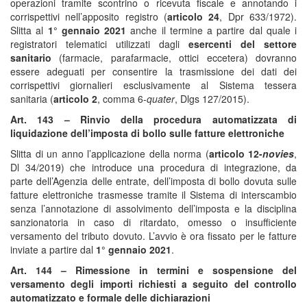
operazioni tramite scontrino o ricevuta fiscale e annotando i
corrispettivi nell’apposito registro (
articolo 24
, Dpr 633/1972).
Slitta al
1° gennaio 2021
anche il termine a partire dal quale i
registratori telematici utilizzati dagli
esercenti del settore
sanitario
(farmacie, parafarmacie, ottici eccetera) dovranno
essere adeguati per consentire la trasmissione dei dati dei
corrispettivi giornalieri esclusivamente al Sistema tessera
sanitaria (
articolo 2
, comma 6-
quater
, Dlgs 127/2015).
Art. 143 – Rinvio della procedura automatizzata di
liquidazione dell’imposta di bollo sulle fatture elettroniche
Slitta di un anno l’applicazione della norma (
articolo 12-
novies
,
Dl 34/2019) che introduce una procedura di integrazione, da
parte dell’Agenzia delle entrate, dell’imposta di bollo dovuta sulle
fatture elettroniche trasmesse tramite il Sistema di interscambio
senza l’annotazione di assolvimento dell’imposta e la disciplina
sanzionatoria in caso di ritardato, omesso o insufficiente
versamento del tributo dovuto. L’avvio è ora fissato per le fatture
inviate a partire dal
1° gennaio 2021
.
Art. 144 – Rimessione in termini e sospensione del
versamento degli importi richiesti a seguito del controllo
automatizzato e formale delle dichiarazioni