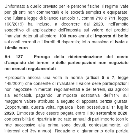
Uniformato a quello previsto per le persone fisiche, il regime Ivafe
per gli enti non commerciali e le società semplici e equiparate,
che l’ultima legge di bilancio (articolo 1, commi
710
e
711
, legge
160/2019) ha incluso, a decorrere dal 2020, nell’ambito
soggettivo di applicazione dell’imposta sul valore dei prodotti
finanziari detenuti all’estero:
100 euro
annui di
imposta di bollo
sui conti correnti e i libretti di risparmio; tetto massimo di
Ivafe
a
14mila euro
.
Art. 137 – Proroga della rideterminazione del costo
d’acquisto dei terreni e delle partecipazioni non negoziate
nei mercati regolamentati
Riproposta ancora una volta la norma (articoli
5
e
7
, legge
448/2001) che consente di rivalutare il valore delle partecipazioni
non negoziate in mercati regolamentati e dei terreni, sia agricoli
sia edificabili, pagando un’imposta sostitutiva dell’11% sul
maggiore valore attribuito a seguito di apposita perizia giurata.
L’opportunità, questa volta, riguarda i beni posseduti al
1° luglio
2020
. L’imposta deve essere pagata entro il
30 settembre 2020
,
con possibilità di ripartirla in tre rate annuali di pari importo (con le
rate successive alla prima sono dovuti, contestualmente, gli
interessi del 3% annuo). Redazione e giuramento della perizia