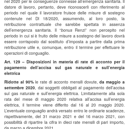
nel 2020 per le conseguenze connesse all’emergenza sanitaria. Il
datore di lavoro, pertanto, deve riconoscerli con riferimento al
periodo nel quale il lavoratore fruisce delle misure di sostegno
contenute nel Dl 18/2020, assumendo, al loro posto, la
retribuzione contrattuale che sarebbe spettata in assenza
dell’emergenza sanitaria. Il “
bonus
Renzi” non percepito nel
periodo in cui si è fruito delle misure a sostegno del lavoro dovrà
essere corrisposto dal sostituto d’imposta a partire dalla prima
retribuzione utile e, comunque, entro il termine per effettuare le
operazioni di conguaglio.
Art. 129 – Disposizioni in materia di rate di acconto per il
pagamento dell’accisa sul gas naturale e sull’energia
elettrica
Ridotte al 90%
le rate di acconto mensili dovute,
da maggio a
settembre 2020
, dai soggetti obbligati al pagamento dell’accisa
sul gas naturale e sull’energia elettrica. Limitatamente alla sola
rata del mese di maggio 2020 relativa all’accisa sull’energia
elettrica, il termine viene differito dal 16 al 20 maggio 2020.
L’eventuale conguaglio andrà versato entro le ordinarie scadenze,
rispettivamente, del 31 marzo 2021 e del 16 marzo 2021, con
possibilità di ripartire la cifra in dieci rate mensili di pari importo,
da marzo a dicembre 2021.