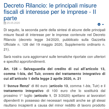
Decreto Rilancio: le principali misure
fiscali di interesse per le imprese - II
parte
25.05.2020
Di seguito, la seconda parte della sintesi di alcune delle principali
misure fiscali di interesse per le imprese contenute nel Decreto
Rilancio (decreto legge 34/2020, pubblicato sulla Gazzetta
Ufficiale n. 128 del 19 maggio 2020, Supplemento ordinario n.
21).
Sarà nostra cura aggiornarvi sulle tematiche riportate con ulteriori
e specifici approfondimenti.
Art. 128 – Salvaguardia del credito di cui all’articolo 13,
comma 1-bis, del Tuir, ovvero del trattamento integrativo di
cui all’articolo 1 della legge 2 aprile 2020, n. 21
Il “
bonus
Renzi
” di 80 euro (
articolo 13
, comma 1-
bis
, Tuir) e il
trattamento integrativo
di 100 euro che lo sostituirà dal
prossimo 1° luglio (
articolo 1
, Dl 3/2020) spettano ai lavoratori
dipendenti in possesso dei necessari requisiti anche se gli stessi
risultano incapienti a causa del minor reddito di lavoro prodotto