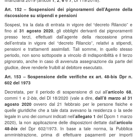
finanziaria 2019 (articoli
1
,
2
,
6
e
7
, Dl 119/2018).
Art. 152 – Sospensioni dei pignoramenti dell’Agente della
riscossione su stipendi e pensioni
Sospesi, tra la data di entrata in vigore del “decreto Rilancio” e
fino al
31 agosto 2020
, gli obblighi derivanti dai pignoramenti
presso terzi, effettuati dall’agente della riscossione prima
dell’entrata in vigore del “decreto Rilancio”, relativi a stipendi,
pensioni e trattamenti assimilati. Tali somme, in quello stesso
periodo, non sono sottoposte a vincolo di indisponibilità e il terzo
pignorato, anche in caso di avvenuta assegnazione da parte del
giudice, deve renderle fruibili al debitore esecutato.
Art. 153 – Sospensione delle verifiche ex art. 48-bis Dpr n.
602 del 1973
Decretata, per il periodo di sospensione di cui all’
articolo 68
,
commi 1 e 2-
bis
, del Dl 18/2020 (vale a dire,
dall’8 marzo al 31
agosto 2020
ovvero dal 21 febbraio per le persone fisiche e
quelle giuridiche che a tale data avevano la residenza o la sede
legale in uno dei comuni indicati nell’
allegato 1
del Dpcm 1 marzo
2020), la non applicazione delle disposizioni dettate dall’
articolo
48-
bis
del Dpr 602/1973. In base a tale norma, la Pubblica
amministrazione, prima di effettuare pagamenti per importi