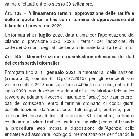
vanno effettuati entro lo stesso 30 settembre.
Art. 138 – Allineamento termini approvazione delle tariffe e
delle aliquote Tari e Imu con il termine di approvazione del
bilancio di previsione 2020
Uniformati al
31 luglio 2020
, data ultima per l’approvazione del
bilancio di previsione 2020- 2022, i termini per l’adozione, da
parte dei Comuni, degli atti deliberativi in materia di Tari e di Imu.
Art. 140 – Memorizzazione e trasmissione telematica dei dati
dei corrispettivi giornalieri
Prorogata fino al
1° gennaio 2021
la “moratoria” delle sanzioni
(
articolo 2
, comma 6, Dlgs127/2015) per gli esercenti con
volume d’affari 2018 non superiore a 400mila euro che, entro il 1°
luglio 2020, non riusciranno a dotarsi di un registratore telematico
(ovvero ad adattare il vecchio misuratore fiscale) per trasmettere i
dati dei corrispettivi entro il termine ordinario di dodici giorni
dall’effettuazione dell’operazione. Tali soggetti, pertanto, per i
corrispettivi incassati fino al prossimo 31 dicembre, potranno
continuare a inviare i dati con cadenza mensile (anche utilizzando
la
procedura web
messa a disposizione dall’Agenzia delle
entrate) e ad assolvere l’obbligo di memorizzazione certificando le