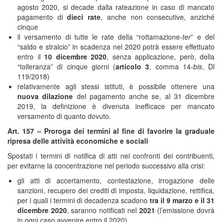
agosto 2020, si decade dalla rateazione in caso di mancato
pagamento di
dieci rate
, anche non consecutive, anziché
cinque
il versamento di tutte le rate della “rottamazione-
ter
” e del
“saldo e stralcio” in scadenza nel 2020 potrà essere effettuato
entro il
10 dicembre 2020
, senza applicazione, però, della
“tolleranza” di cinque giorni (
articolo 3
, comma 14-
bis
, Dl
119/2018)
relativamente agli stessi istituti, è possibile ottenere una
nuova dilazione
del pagamento anche se, al 31 dicembre
2019, la definizione è divenuta inefficace per mancato
versamento di quanto dovuto.
Art. 157 – Proroga dei termini al fine di favorire la graduale
ripresa delle attività economiche e sociali
Spostati i termini di notifica di atti nei confronti dei contribuenti,
per evitarne la concentrazione nel periodo successivo alla crisi:
gli atti di accertamento, contestazione, irrogazione delle
sanzioni, recupero dei crediti di imposta, liquidazione, rettifica,
per i quali i termini di decadenza scadono
tra il 9 marzo e il 31
dicembre 2020
, saranno notificati nel
2021
(l’emissione dovrà
in ogni caso avvenire entro il 2020)