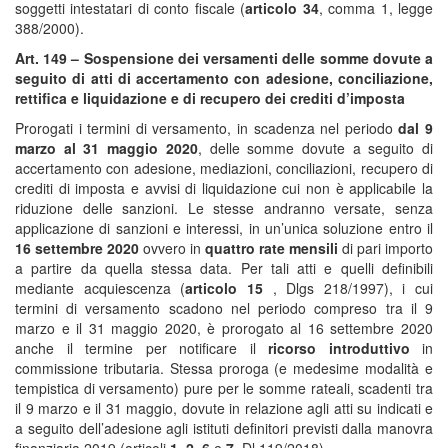
soggetti intestatari di conto fiscale (
articolo 34
, comma 1, legge
388/2000).
Art. 149 – Sospensione dei versamenti delle somme dovute a
seguito di atti di accertamento con adesione, conciliazione,
rettifica e liquidazione e di recupero dei crediti d’imposta
Prorogati i termini di versamento, in scadenza nel periodo
dal 9
marzo al 31 maggio 2020
, delle somme dovute a seguito di
accertamento con adesione, mediazioni, conciliazioni, recupero di
crediti di imposta e avvisi di liquidazione cui non è applicabile la
riduzione delle sanzioni. Le stesse andranno versate, senza
applicazione di sanzioni e interessi, in un’unica soluzione entro il
16 settembre 2020
ovvero in
quattro rate mensili
di pari importo
a partire da quella stessa data. Per tali atti e quelli definibili
mediante acquiescenza (
articolo 15
, Dlgs 218/1997), i cui
termini di versamento scadono nel periodo compreso tra il 9
marzo e il 31 maggio 2020, è prorogato al 16 settembre 2020
anche il termine per notificare il
ricorso introduttivo
in
commissione tributaria. Stessa proroga (e medesime modalità e
tempistica di versamento) pure per le somme rateali, scadenti tra
il 9 marzo e il 31 maggio, dovute in relazione agli atti su indicati e
a seguito dell’adesione agli istituti definitori previsti dalla manovra