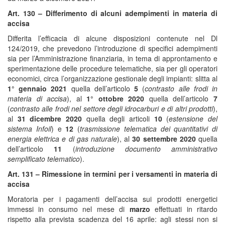
Art. 130 – Differimento di alcuni adempimenti in materia di
accisa
Differita l’efficacia di alcune disposizioni contenute nel Dl
124/2019, che prevedono l’introduzione di specifici adempimenti
sia per l’Amministrazione finanziaria, in tema di approntamento e
sperimentazione delle procedure telematiche, sia per gli operatori
economici, circa l’organizzazione gestionale degli impianti: slitta al
1° gennaio 2021
quella dell’articolo
5
(
contrasto alle frodi in
materia di accisa
), al
1° ottobre 2020
quella dell’articolo
7
(
contrasto alle frodi nel settore degli idrocarburi e di altri prodotti
),
al
31 dicembre 2020
quella degli articoli
10
(
estensione del
sistema Infoil
) e
12
(
trasmissione telematica dei quantitativi di
energia elettrica e di gas naturale
), al
30 settembre 2020
quella
dell’articolo
11
(
introduzione documento amministrativo
semplificato telematico
).
Art. 131 – Rimessione in termini per i versamenti in materia di
accisa
Moratoria per i pagamenti dell’accisa sui prodotti energetici
immessi in consumo nel mese di
marzo
effettuati in ritardo
rispetto alla prevista scadenza del 16 aprile: agli stessi non si