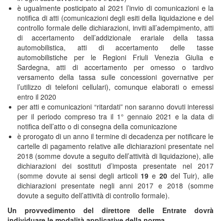
è ugualmente posticipato al 2021 l’invio di comunicazioni e la
notifica di atti (comunicazioni degli esiti della liquidazione e del
controllo formale delle dichiarazioni, inviti all’adempimento, atti
di accertamento dell’addizionale erariale della tassa
automobilistica, atti di accertamento delle tasse
automobilistiche per le Regioni Friuli Venezia Giulia e
Sardegna, atti di accertamento per omesso o tardivo
versamento della tassa sulle concessioni governative per
l’utilizzo di telefoni cellulari), comunque elaborati o emessi
entro il 2020
per atti e comunicazioni “ritardati” non saranno dovuti interessi
per il periodo compreso tra il 1° gennaio 2021 e la data di
notifica dell’atto o di consegna della comunicazione
è prorogato di un anno il termine di decadenza per notificare le
cartelle di pagamento relative alle dichiarazioni presentate nel
2018 (somme dovute a seguito dell’attività di liquidazione), alle
dichiarazioni dei sostituti d’imposta presentate nel 2017
(somme dovute ai sensi degli articoli
19
e
20
del Tuir), alle
dichiarazioni presentate negli anni 2017 e 2018 (somme
dovute a seguito dell’attività di controllo formale).
Un provvedimento del direttore delle Entrate dovrà
individuare le modalità applicative della norma.