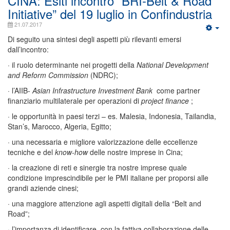
CINA: Esiti incontro “BRI-Belt & Road
Initiative” del 19 luglio in Confindustria
21.07.2017
Di seguito una sintesi degli aspetti più rilevanti emersi
dall’incontro:
· il ruolo determinante nei progetti della
National Development
and Reform Commission
(NDRC);
· l’AIIB-
Asian Infrastructure Investment Bank
come partner
finanziario multilaterale per operazioni di
project finance
;
· le opportunità in paesi terzi – es. Malesia, Indonesia, Tailandia,
Stan’s, Marocco, Algeria, Egitto;
· una necessaria e migliore valorizzazione delle eccellenze
tecniche e del
know-how
delle nostre imprese in Cina;
· la creazione di reti e sinergie tra nostre imprese quale
condizione imprescindibile per le PMI italiane per proporsi alle
grandi aziende cinesi;
· una maggiore attenzione agli aspetti digitali della “Belt and
Road”;
· l’importanza di identificare, con la fattiva collaborazione delle