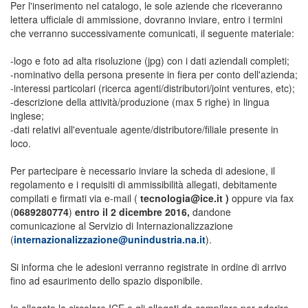
Per l'inserimento nel catalogo, le sole aziende che riceveranno
lettera ufficiale di ammissione, dovranno inviare, entro i termini
che verranno successivamente comunicati, il seguente materiale:
-logo e foto ad alta risoluzione (jpg) con i dati aziendali completi;
-nominativo della persona presente in fiera per conto dell'azienda;
-interessi particolari (ricerca agenti/distributori/joint ventures, etc);
-descrizione della attività/produzione (max 5 righe) in lingua
inglese;
-dati relativi all'eventuale agente/distributore/filiale presente in
loco.
Per partecipare è necessario inviare la scheda di adesione, il
regolamento e i requisiti di ammissibilità allegati, debitamente
compilati e firmati via e-mail (
tecnologia@ice.it )
oppure via fax
(
0689280774
)
entro il 2 dicembre 2016,
dandone
comunicazione al Servizio di Internazionalizzazione
(
internazionalizzazione@unindustria.na.it
).
Si informa che le adesioni verranno registrate in ordine di arrivo
fino ad esaurimento dello spazio disponibile.