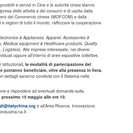
rodotti e servizi in Cina e le autorità cinesi stanno
resa delle attività e dei consumi e di uscita dalla
nistero del Commercio cinese (MOFCOM) e dalla
 e regioni di tutto il mondo, rafforzare la cooperazione
ectronics & Appliances, Apparel, Accessories &
, Medical equipment & Healthcare products, Quality
, Logistics
). Alle imprese interessate, nei diversi
viduali oppure all’interno di aree espositive collettive.
istituzionali
, le modalità di partecipazione del
e potranno beneficiare, oltre alla presenza in fiera,
i dettagli saranno condivisi con il Sistema nelle
pazione e rispondere ad eventuali domande sulla
l prossimo 15 maggio alle ore 10.
di@italychina.org
e all’Area Ricerca, Innovazione,
ndustria.na.it .