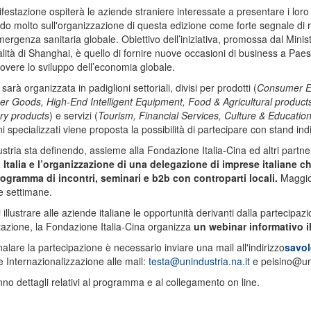
estazione ospiterà le aziende straniere interessate a presentare i loro p
do molto sull'organizzazione di questa edizione come forte segnale di rip
ergenza sanitaria globale. Obiettivo dell’iniziativa, promossa dal Mi
lità di Shanghai, è quello di fornire nuove occasioni di business a Paesi
vere lo sviluppo dell’economia globale.
sarà organizzata in padiglioni settoriali, divisi per prodotti (
Consumer El
 Goods, High-End Intelligent Equipment, Food & Agricultural products
ury products
) e servizi (
Tourism, Financial Services, Culture & Education
i specializzati viene proposta la possibilità di partecipare con stand indi
stria sta definendo, assieme alla Fondazione Italia-Cina ed altri partner 
Italia e l’organizzazione di una delegazione di imprese italiane ch
rogramma di incontri, seminari e b2b con controparti locali.
Maggior
e settimane.
di illustrare alle aziende italiane le opportunità derivanti dalla parteci
azione, la Fondazione Italia-Cina organizza
un webinar informativo i
alare la partecipazione è necessario inviare una mail all'indirizzo
savol
e Internazionalizzazione alle mail:
testa@unindustria.na.it
e peisino@uni
no dettagli relativi al programma e al collegamento on line.