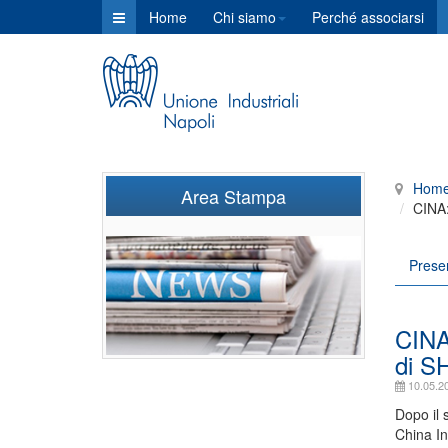
Home
Chi siamo
Perché associarsi
Hom
Area Stampa
CINA
Prese
CINA
di S
10.05.2
Dopo il 
China In