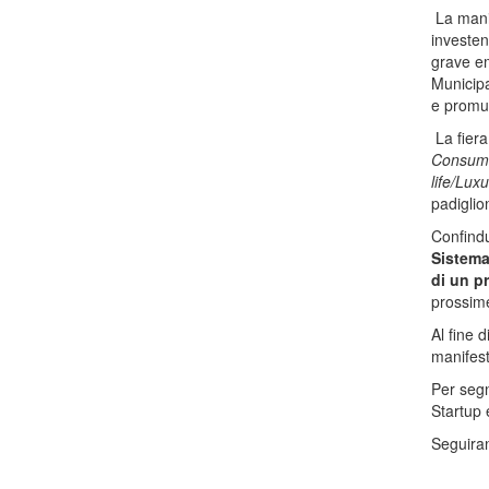
La manif
investen
grave em
Municipa
e promuo
La fiera 
Consumer
life/Lux
padiglion
Confindu
Sistema 
di un p
prossim
Al fine 
manifest
Per segn
Startup 
Seguiran