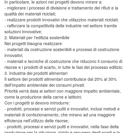
In particolare, le azioni nei progetti devono mirare a:
- migliorare i processi di divisione e trattamento dei rifiuti e la
qualità dei materiali riciclati;
- realizzare prodotti innovativi che utilazzino materiali riciclati;
- rafforzare la competitività delle industrie nel settore tramite
soluzioni innovative;
2. Materiali per l’edilizia sostenibile
Nei progetti bisogna realizzare:
- materiali da costruzione sostenibili e processi di costruzione
innovativi;
- materiali e tecniche di costruzione che riducono il consumo di
risorse e i prodotti di scarto, in tutte le fasi del processo edilizio;
3. Industria dei prodotti alimentari
Il settore dei prodotti alimentari contribuisce dal 20% al 30%
dell’impatto ambientale dei consumi privati.
Priorità verrà data ai settori con maggiore impatto ambientale,
come la produzione della carne e latticini.
Con i progetti si devono introdurre:
- prodotti, processi e servizi puliti e innovativi, inclusi metodi e
materiali di confezionamento, che mirano ad una maggiore
efficienza nell’utilizzo delle risorse;
- prodotti, processi e servizi puliti e innovativi, nella fase della
produzione per la riduzione, riciclo e recupero degli scarti e la