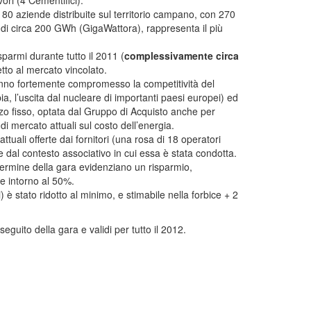
vori (4 Cementifici).
180 aziende distribuite sul territorio campano, con 270
di circa 200 GWh (GigaWattora), rappresenta il più
sparmi durante tutto il 2011 (
complessivamente circa
tto al mercato vincolato.
 hanno fortemente compromesso la competitività del
ia, l’uscita dal nucleare di importanti paesi europei) ed
ezzo fisso, optata dal Gruppo di Acquisto anche per
i mercato attuali sul costo dell’energia.
tuali offerte dai fornitori (una rosa di 18 operatori
ile dal contesto associativo in cui essa è stata condotta.
 termine della gara evidenziano un risparmio,
le intorno al 50%.
 è stato ridotto al minimo, e stimabile nella forbice + 2
 seguito della gara e validi per tutto il 2012.