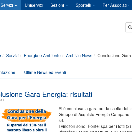
Servizi
Uniservizi
Sezioni
Sportelli
Per Associati
e
Servizi
Energia e Ambiente
Archivio News
Conclusione Gara E
ntazione
Ultime News ed Eventi
usione Gara Energia: risultati
011
Si è conclusa la gara per la scelta del f
Gruppo di Acquisto Energia Campano, co
srl.
I vincitori sono: Fontel spa per i lotti 