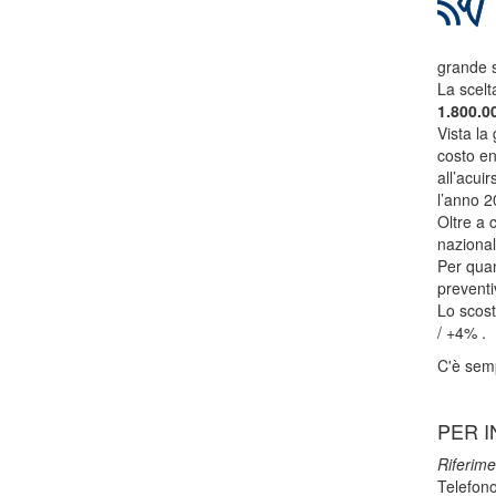
grande 
La scelt
1.800.0
Vista la
costo en
all’acui
l’anno 2
Oltre a 
nazional
Per quan
preventi
Lo scost
/ +4% .
C'è sempr
PER I
Riferime
Telefon