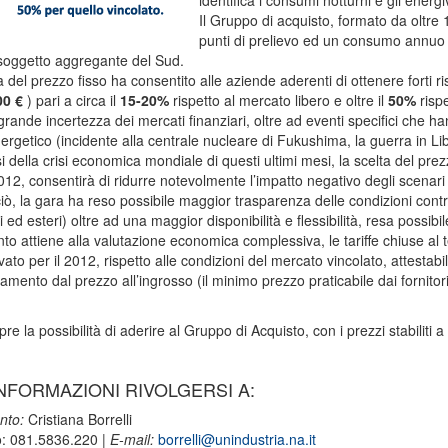
identifica i consumi notturni e gli energi
Il Gruppo di acquisto, formato da oltre 
punti di prelievo ed un consumo annuo 
soggetto aggregante del Sud.
a del prezzo fisso ha consentito alle aziende aderenti di ottenere forti ri
00 €
) pari a circa il
15-20%
rispetto al mercato libero e oltre il
50%
rispe
 grande incertezza dei mercati finanziari, oltre ad eventi specifici che
ergetico (incidente alla centrale nucleare di Fukushima, la guerra in Lib
rsi della crisi economica mondiale di questi ultimi mesi, la scelta del pr
012, consentirà di ridurre notevolmente l’impatto negativo degli scenari d
ciò, la gara ha reso possibile maggior trasparenza delle condizioni contrat
i ed esteri) oltre ad una maggior disponibilità e flessibilità, resa possib
to attiene alla valutazione economica complessiva, le tariffe chiuse al
vato per il 2012, rispetto alle condizioni del mercato vincolato, attestabi
amento dal prezzo all’ingrosso (il minimo prezzo praticabile dai fornitori)
e la possibilità di aderire al Gruppo di Acquisto, con i prezzi stabiliti a
NFORMAZIONI RIVOLGERSI A:
nto:
Cristiana Borrelli
o: 081.5836.220 |
E-mail:
borrelli@unindustria.na.it