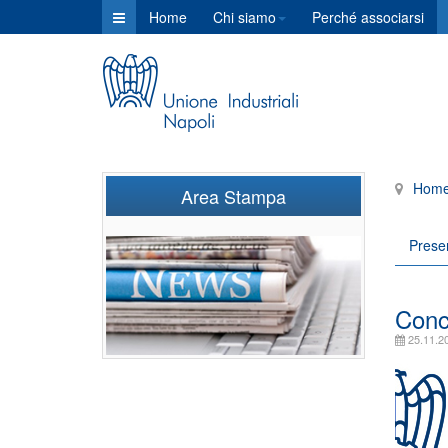
Home
Chi siamo
Perché associarsi
Hom
Area Stampa
Prese
Concl
25.11.2