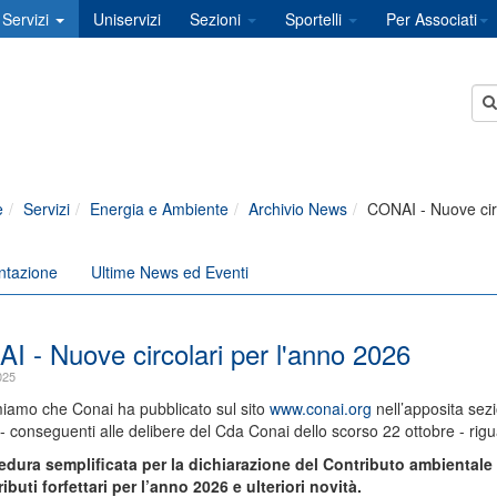
Servizi
Uniservizi
Sezioni
Sportelli
Per Associati
e
Servizi
Energia e Ambiente
Archivio News
CONAI - Nuove circ
ntazione
Ultime News ed Eventi
I - Nuove circolari per l'anno 2026
025
miamo che Conai ha pubblicato sul sito
www.conai.org
nell’apposita sezi
- conseguenti alle delibere del Cda Conai dello scorso 22 ottobre - rigu
edura semplificata per la dichiarazione del Contributo ambientale C
ibuti forfettari per l’anno 2026 e ulteriori novità.