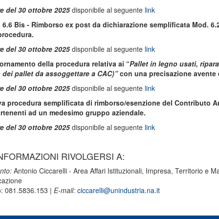
e del
30 ottobre 2025
disponibile al seguente
link
 6.6 Bis - Rimborso ex post da dichiarazione semplificata Mod. 6.
 procedura.
e del
30 ottobre 2025
disponibile al seguente
link
ornamento della procedura relativa ai “
Pallet in legno usati, ripa
 dei pallet da assoggettare a CAC)”
con una precisazione avente e
e del
30 ottobre 2025
disponibile al seguente
link
a procedura semplificata di rimborso/esenzione del Contributo A
rtenenti ad un medesimo gruppo aziendale.
e del
30 ottobre 2025
disponibile al seguente
link
NFORMAZIONI RIVOLGERSI A:
nto:
Antonio Ciccarelli - Area Affari Istituzionali, Impresa, Territorio e Ma
azione
o: 081.5836.153 |
E-mail:
ciccarelli@unindustria.na.it