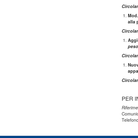
Circolar
Mod.
alla
Circolar
Aggi
peso
Circolar
Nuov
appa
Circolar
PER I
Riferime
Comunic
Telefon