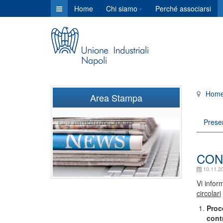
Home
Chi siamo
Perché associarsi
Hom
Area Stampa
Prese
CONA
10.11.2
Vi infor
circolari
Proc
contr