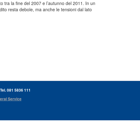
to tra la fine del 2007 e l’autunno del 2011. In un
dito resta debole, ma anche le tensioni dal lato
 Tel. 081 5836 111
eral Service