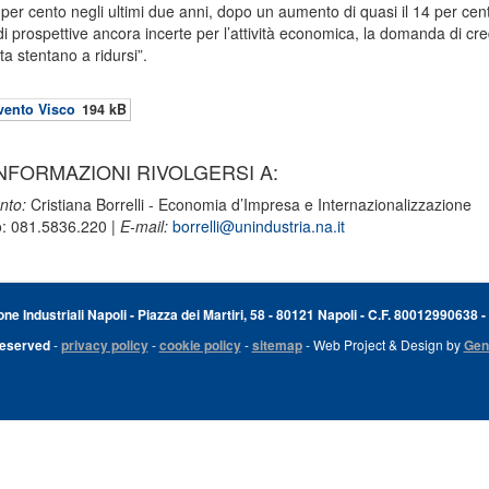
 9 per cento negli ultimi due anni, dopo un aumento di quasi il 14 per cen
i prospettive ancora incerte per l’attività economica, la domanda di cre
rta stentano a ridursi”.
vento Visco
194 kB
NFORMAZIONI RIVOLGERSI A:
nto:
Cristiana Borrelli - Economia d’Impresa e Internazionalizzazione
o: 081.5836.220 |
E-mail:
borrelli@unindustria.na.it
e Industriali Napoli - Piazza dei Martiri, 58 - 80121 Napoli - C.F. 80012990638 -
Reserved
-
privacy policy
-
cookie policy
-
sitemap
- Web Project & Design by
Gen