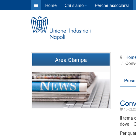
Home
Chi siamo
Perché associarsi
Hom
Area Stampa
Conve
Prese
Conv
10.02.2
Il tema 
dove il 
Per quant