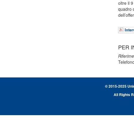
oltre il
quadro d
dell’offe
Inter
PER I
Riferime
Telefon
© 2015-2025 Union
All Rights 