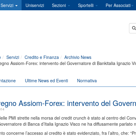
Servizi
Uniservizi
Sezioni
Sportelli
Per Associati
e
Servizi
Credito e Finanza
Archivio News
gno Assiom-Forex: intervento del Governatore di Bankitalia Ignazio Vi
ntazione
Ultime News ed Eventi
Normativa
egno Assiom-Forex: intervento del Governat
014
delle PMI strette nella morsa del credit crunch è stato al centro del C
Governatore di Banca d’Italia Ignazio Visco ne ha diffusamente parlato ne
o concerne l’accesso al credito è stato evidenziato, fra l’altro, che: “Pro