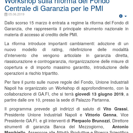
Workshop sulla riforma del Fondo
Centrale di Garanzia per le PMI
05.06.2019
Dallo scorso 15 marzo è entrata a regime la riforma del Fondo di
Garanzia, che rappresenta il principale strumento nazionale in
materia di accesso al credito delle PMI.
La riforma introduce importanti cambiamenti: adozione di un
nuovo modello di rating, ridefinizione delle modalità
d’intervento che vengono articolate in garanzia diretta,
riassicurazione e controgaranzia, riorganizzazione delle misure di
copertura e di importo massimo garantito, introduzione delle
operazioni a rischio tripartito.
Per fare il punto sulle nuove regole del Fondo, Unione Industriali
Napoli ha organizzato un Workshop di approfondimento, con la
collaborazione di GA.FI, che si terrà
giovedì 13 giugno 2019
, a
partire dalle ore 10, presso la sede di Palazzo Partanna.
Il programma prevede gli indirizzi di saluto di
Vito Grassi
,
Presidente Unione Industriali Napoli e
Vittorio Genna
, Vice
Presidente GA.FI. e gli interventi di
Pierpaolo Brunozzi
, Direttore
strumenti di garanzia Banca del Mezzogiorno,
Antonio
Marchiello
, Assessore alle Attività Produttive e Ricerca Scientifica