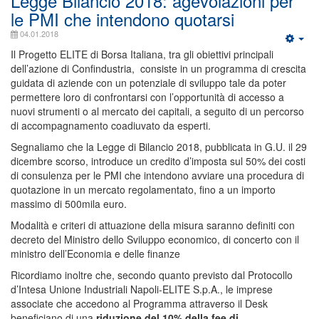
Legge Bilancio 2018: agevolazioni per
le PMI che intendono quotarsi
04.01.2018
Il Progetto ELITE di Borsa Italiana, tra gli obiettivi principali
dell’azione di Confindustria, consiste in un programma di crescita
guidata di aziende con un potenziale di sviluppo tale da poter
permettere loro di confrontarsi con l’opportunità di accesso a
nuovi strumenti o al mercato dei capitali, a seguito di un percorso
di accompagnamento coadiuvato da esperti.
Segnaliamo che la Legge di Bilancio 2018, pubblicata in G.U. il 29
dicembre scorso, introduce un credito d’imposta sul 50% dei costi
di consulenza per le PMI che intendono avviare una procedura di
quotazione in un mercato regolamentato, fino a un importo
massimo di 500mila euro.
Modalità e criteri di attuazione della misura saranno definiti con
decreto del Ministro dello Sviluppo economico, di concerto con il
ministro dell’Economia e delle finanze
Ricordiamo inoltre che, secondo quanto previsto dal Protocollo
d’Intesa Unione Industriali Napoli-ELITE S.p.A., le imprese
associate che accedono al Programma attraverso il Desk
beneficiano di una
riduzione del 10% della fee di