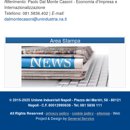
Riferimento:
Paolo Dal Monte Casoni - Economia d’Impresa e
Internazionalizzazione
Telefono: 081.5836.402 |
E-mail:
dalmontecasoni@unindustria.na.it
Area Stampa
© 2015-2025 Unione Industriali Napoli - Piazza dei Martiri, 58 - 80121
Napoli - C.F. 80012990638 - Tel. 081 5836 111
All Rights Reserved
-
privacy policy
-
cookie policy
-
sitemap
- Web
Project & Design by
General Service