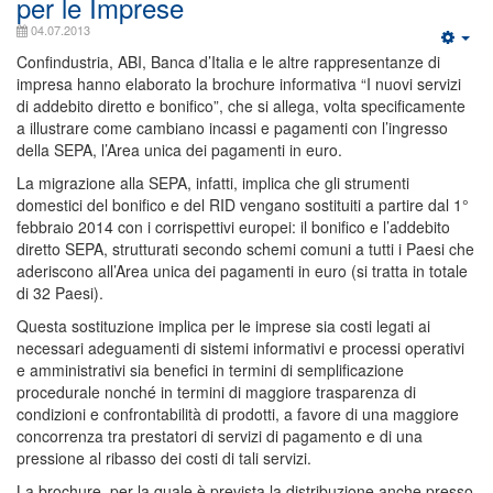
per le Imprese
04.07.2013
Confindustria, ABI, Banca d’Italia e le altre rappresentanze di
impresa hanno elaborato la brochure informativa “I nuovi servizi
di addebito diretto e bonifico”, che si allega, volta specificamente
a illustrare come cambiano incassi e pagamenti con l’ingresso
della SEPA, l’Area unica dei pagamenti in euro.
La migrazione alla SEPA, infatti, implica che gli strumenti
domestici del bonifico e del RID vengano sostituiti a partire dal 1°
febbraio 2014 con i corrispettivi europei: il bonifico e l’addebito
diretto SEPA, strutturati secondo schemi comuni a tutti i Paesi che
aderiscono all’Area unica dei pagamenti in euro (si tratta in totale
di 32 Paesi).
Questa sostituzione implica per le imprese sia costi legati ai
necessari adeguamenti di sistemi informativi e processi operativi
e amministrativi sia benefici in termini di semplificazione
procedurale nonché in termini di maggiore trasparenza di
condizioni e confrontabilità di prodotti, a favore di una maggiore
concorrenza tra prestatori di servizi di pagamento e di una
pressione al ribasso dei costi di tali servizi.
La brochure, per la quale è prevista la distribuzione anche presso