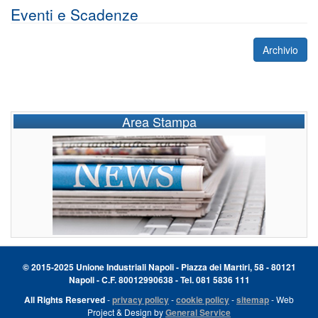
Eventi e Scadenze
Archivio
Area Stampa
© 2015-2025 Unione Industriali Napoli - Piazza dei Martiri, 58 - 80121
Napoli - C.F. 80012990638 - Tel. 081 5836 111
All Rights Reserved
-
privacy policy
-
cookie policy
-
sitemap
- Web
Project & Design by
General Service