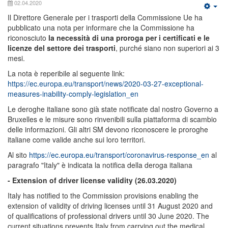
02.04.2020
Il Direttore Generale per i trasporti della Commissione Ue ha
pubblicato una nota per informare che la Commissione ha
riconosciuto
la necessità di una proroga per i certificati e le
licenze del settore dei trasporti
, purché siano non superiori ai 3
mesi.
La nota è reperibile al seguente link:
https://ec.europa.eu/transport/news/2020-03-27-exceptional-
measures-inability-comply-legislation_en
Le deroghe italiane sono già state notificate dal nostro Governo a
Bruxelles e le misure sono rinvenibili sulla piattaforma di scambio
delle informazioni. Gli altri SM devono riconoscere le proroghe
italiane come valide anche sui loro territori.
Al sito
https://ec.europa.eu/transport/coronavirus-response_en
al
paragrafo "Italy" è indicata la notifica della deroga italiana
- Extension of driver license validity (26.03.2020)
Italy has notified to the Commission provisions enabling the
extension of validity of driving licenses until 31 August 2020 and
of qualifications of professional drivers until 30 June 2020. The
current situations prevents Italy from carrying out the medical