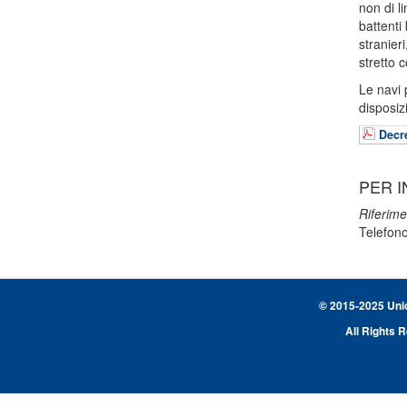
non di l
battenti
stranier
stretto 
Le navi 
disposiz
Decr
PER I
Riferime
Telefon
© 2015-2025 Union
All Rights 