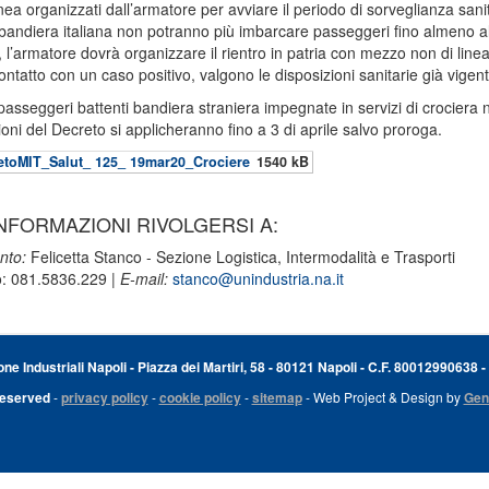
inea organizzati dall’armatore per avviare il periodo di sorveglianza sani
 bandiera italiana non potranno più imbarcare passeggeri fino almeno al 
i, l’armatore dovrà organizzare il rientro in patria con mezzo non di linea.
contatto con un caso positivo, valgono le disposizioni sanitarie già vigent
passeggeri battenti bandiera straniera impegnate in servizi di crociera n
ioni del Decreto si applicheranno fino a 3 di aprile salvo proroga.
etoMIT_Salut_ 125_ 19mar20_Crociere
1540 kB
NFORMAZIONI RIVOLGERSI A:
nto:
Felicetta Stanco - Sezione Logistica, Intermodalità e Trasporti
o: 081.5836.229 |
E-mail:
stanco@unindustria.na.it
e Industriali Napoli - Piazza dei Martiri, 58 - 80121 Napoli - C.F. 80012990638 -
Reserved
-
privacy policy
-
cookie policy
-
sitemap
- Web Project & Design by
Gen