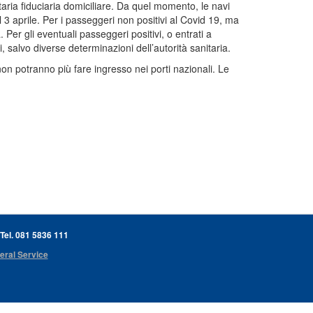
taria fiduciaria domiciliare. Da quel momento, le navi
3 aprile. Per i passeggeri non positivi al Covid 19, ma
 Per gli eventuali passeggeri positivi, o entrati a
i, salvo diverse determinazioni dell’autorità sanitaria.
on potranno più fare ingresso nei porti nazionali. Le
 Tel. 081 5836 111
eral Service