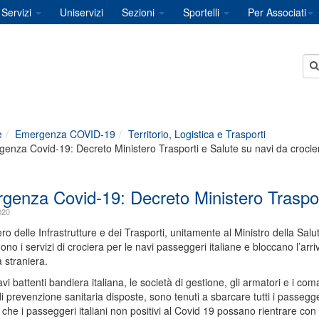
Servizi
Uniservizi
Sezioni
Sportelli
Per Associati
e
Emergenza COVID-19
Territorio, Logistica e Trasporti
enza Covid-19: Decreto Ministero Trasporti e Salute su navi da crocie
genza Covid-19: Decreto Ministero Trasport
020
tero delle Infrastrutture e dei Trasporti, unitamente al Ministro della Sal
o i servizi di crociera per le navi passeggeri italiane e bloccano l’arrivo
 straniera.
vi battenti bandiera italiana, le società di gestione, gli armatori e i coma
i prevenzione sanitaria disposte, sono tenuti a sbarcare tutti i passegg
che i passeggeri italiani non positivi al Covid 19 possano rientrare con i