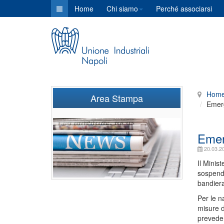
Home
Chi siamo
Perché associarsi
Hom
Area Stampa
Emerg
Emer
20.03.2
Il Minis
sospendon
bandiera
Per le na
misure d
prevede 