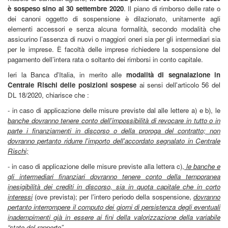
è sospeso sino al 30 settembre 2020
. Il piano di rimborso delle rate o
dei canoni oggetto di sospensione è dilazionato, unitamente agli
elementi accessori e senza alcuna formalità, secondo modalità che
assicurino l’assenza di nuovi o maggiori oneri sia per gli intermediari sia
per le imprese. È facoltà delle imprese richiedere la sospensione del
pagamento dell’intera rata o soltanto dei rimborsi in conto capitale.
Ieri la Banca d'Italia, in merito alle
modalità di segnalazione in
Centrale Rischi delle posizioni sospese
ai sensi dell'articolo 56 del
DL 18/2020, chiarisce che :
- in caso di applicazione delle misure previste dal alle lettere a) e b), le
banche dovranno tenere conto dell’impossibilità di revocare in tutto o in
parte i finanziamenti in discorso o della proroga del contratto; non
dovranno pertanto ridurre l'importo dell'accordato segnalato in Centrale
Rischi;
- in caso di applicazione delle misure previste alla lettera c),
le banche e
gli intermediari finanziari dovranno tenere conto della temporanea
inesigibilità dei crediti in discorso, sia in quota capitale che in corto
interessi
(ove prevista); per l'intero periodo della sospensione,
dovranno
pertanto interrompere il computo dei giorni di persistenza degli eventuali
inadempimenti già in essere ai fini della valorizzazione della variabile
“stato del rapporto”.