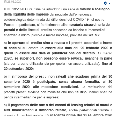
26.03.2020
Il DL 18/2020 Cura Italia ha introdotto una serie di
misure a sostegno
della liquidità delle imprese
danneggiate dall’emergenza
epidemiologica determinata dal diffondersi del COVID-19 nel nostro
Paese. In particolare, si fa riferimento alla
moratoria straordinaria dei
prestiti e delle linee di credito
concesse da banche e intermediari
finanziari a micro, piccole e medie imprese, prevista dall’art. 56:
a)
le aperture di credito sino a revoca e i prestiti accordati a fronte
di anticipi su crediti in essere alla data del 29 febbraio 2020 o
quelli in essere alla data di pubblicazione del decreto
(17 marzo
2020),
se superiori, non possono essere revocati neanche in parte
(sia per la parte utilizzata sia per quella non ancora utilizzata),
fino al
30 settembre 2020;
b)
il rimborso dei prestiti non rateali che scadono prima del 30
settembre 2020 è posticipato, senza alcuna formalità, al 30
settembre 2020, alle medesime condizioni.
La restituzione dei
predetti prestiti avviene con modalità che non risultino ulteriori oneri né
per gli intermediari né per le imprese;
c)
il pagamento delle rate o dei canoni di leasing relativi ai mutui e
altri finanziamenti a rimborso rateale
, anche perfezionati tramite il
rilascio di cambiali agrarie,
in scadenza prima del 30 settembre 2020