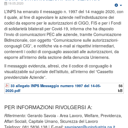
19.05.2020
L’INPS ha emanato il messaggio n. 1997 del 14 maggio 2020, con
il quale, al fine di agevolare le aziende nell’individuazione dei
codici da esporre per le autorizzazioni di CIGO, FIS e per i Fondi
di solidarietà bilaterali per Covid-19, informa che ha disposto
l’invio di comunicazioni PEC alle aziende, tramite Comunicazione
Bidirezionale, con oggetto “Comunicazione sulle autorizzazioni-
conguagli CIG”, e notifiche via e-mail ai rispettivi intermediari,
contenenti i codici di conguaglio associati alle autorizzazioni, da
esporre all’interno della sezione della denuncia Uniemens.
Il messaggio evidenzia, altresì, che il codice di conguaglio è
visualizzabile sul portale dell’Istituto, all’interno del “Cassetto
previdenziale Aziende”.
33 allegato INPS Messaggio numero 1997 del 14-05-
56
2020.pdf
kB
PER INFORMAZIONI RIVOLGERSI A:
Riferimento:
Gerardo Savoia - Area Lavoro, Welfare, Previdenza,
Affari Sociali, Capitale Umano, Sicurezza del Lavoro
Telefono: 081.5836.138 |
E-mail:
savoiager@unindustria.na.it