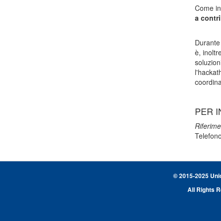
Come ind
a contri
Durante
è, inolt
soluzion
l'hackat
coordina
PER I
Riferime
Telefon
© 2015-2025 Union
All Rights 