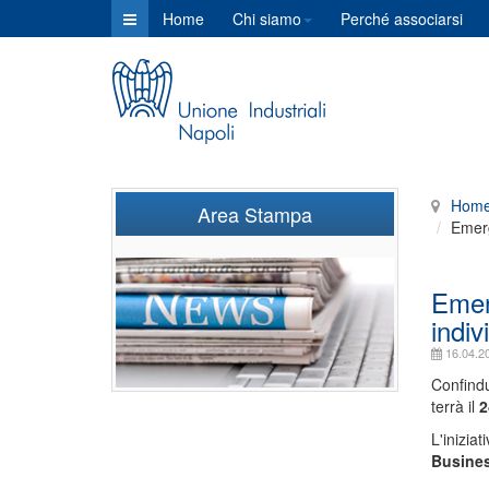
Home
Chi siamo
Perché associarsi
Hom
Area Stampa
Emerg
Emer
indiv
16.04.2
Confindu
terrà il
2
L'inizia
Busines