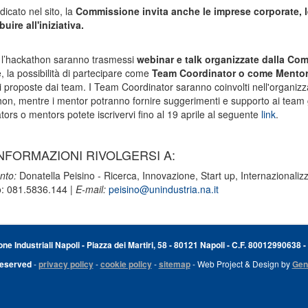
icato nel sito, la
Commissione invita anche le imprese corporate, le a
buire all'iniziativa.
 l’hackathon saranno trasmessi
webinar e talk organizzate dalla C
re, la possibilità di partecipare come
Team Coordinator o come Mento
i proposte dai team. I Team Coordinator saranno coinvolti nell'organi
hon, mentre i mentor potranno fornire suggerimenti e supporto ai team 
tors o mentors potete iscrivervi fino al 19 aprile al seguente
link
.
NFORMAZIONI RIVOLGERSI A:
nto:
Donatella Peisino - Ricerca, Innovazione, Start up, Internazionaliz
o: 081.5836.144 |
E-mail:
peisino@unindustria.na.it
e Industriali Napoli - Piazza dei Martiri, 58 - 80121 Napoli - C.F. 80012990638 -
Reserved
-
privacy policy
-
cookie policy
-
sitemap
- Web Project & Design by
Gen