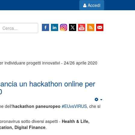
Accedi
ndividuare progetti innovativi - 24/26 aprile 2020
ncia un hackathon online per
0
e dell'
hackathon paneuropeo
#EUvsVIRUS
, che si
oronavirus sotto diversi aspetti -
Health & Life,
ation, Digital Finance
.