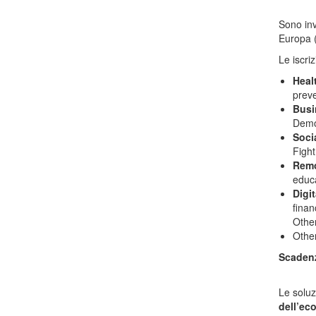
Sono inv
Europa 
Le iscri
Healt
preve
Busi
Demon
Soci
Fight
Remo
educa
Digi
finan
Othe
Othe
Scadenza
Le soluz
dell’ec