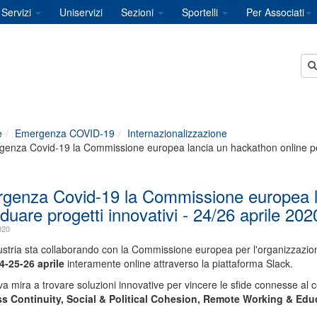
Servizi
Uniservizi
Sezioni
Sportelli
Per Associati
e
Emergenza COVID-19
Internazionalizzazione
enza Covid-19 la Commissione europea lancia un hackathon online per i
genza Covid-19 la Commissione europea la
iduare progetti innovativi - 24/26 aprile 202
020
stria sta collaborando con la Commissione europea per l'organizzazion
4-25-26 aprile
interamente online attraverso la piattaforma Slack.
tiva mira a trovare soluzioni innovative per vincere le sfide connesse al c
s Continuity, Social & Political Cohesion, Remote Working & Educ