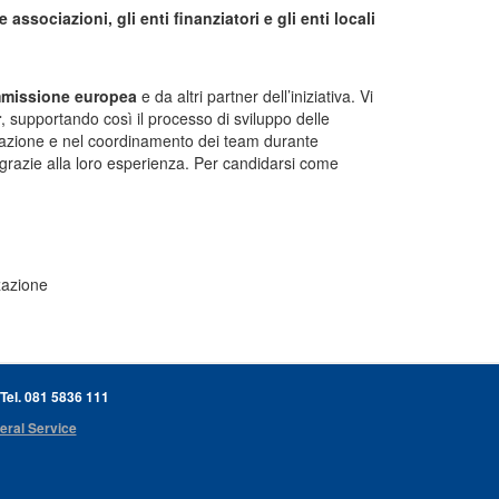
ssociazioni, gli enti finanziatori e gli enti locali
ommissione europea
e da altri partner dell’iniziativa. Vi
r
, supportando così il processo di sviluppo delle
zzazione e nel coordinamento dei team durante
grazie alla loro esperienza. Per candidarsi come
zazione
 Tel. 081 5836 111
eral Service