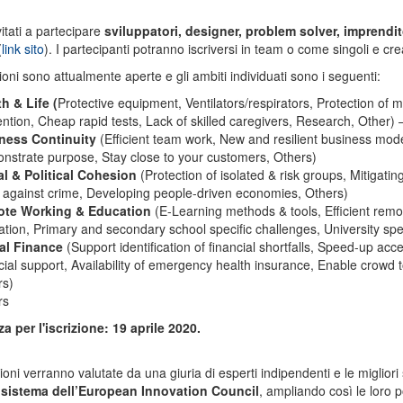
itati a partecipare
sviluppatori, designer, problem solver, imprendito
(
link sito
). I partecipanti potranno iscriversi in team o come singoli e cre
zioni sono attualmente aperte e gli ambiti individuati sono i seguenti:
h & Life (
Protective equipment, Ventilators/respirators, Protection of
ntion, Cheap rapid tests, Lack of skilled caregivers, Research, Other) 
ness Continuity
(Efficient team work, New and resilient business mode
strate purpose, Stay close to your customers, Others)
al & Political Cohesion
(Protection of isolated & risk groups, Mitigati
 against crime, Developing people-driven economies, Others)
te Working & Education
(E-Learning methods & tools, Efficient remo
tion, Primary and secondary school specific challenges, University spe
tal Finance
(Support identification of financial shortfalls, Speed-up acce
cial support, Availability of emergency health insurance, Enable crowd to 
rs)
rs
 per l'iscrizione: 19 aprile 2020.
ioni verranno valutate da una giuria di esperti indipendenti e le miglior
osistema dell’European Innovation Council
, ampliando così le loro p