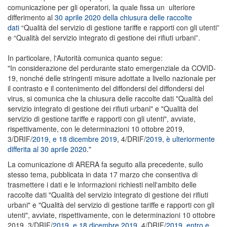
comunicazione per gli operatori, la quale fissa un ulteriore
differimento al
30 aprile 2020 della chiusura delle raccolte
dati
“Qualità del servizio di gestione tariffe e rapporti con gli utenti”
e “Qualità del servizio integrato di gestione dei rifiuti urbani”.
In particolare, l'Autorità comunica quanto segue:
"In considerazione del perdurante stato emergenziale da COVID-
19, nonché delle stringenti misure adottate a livello nazionale per
il contrasto e il contenimento del diffondersi del diffondersi del
virus, si comunica che la chiusura delle raccolte dati "Qualità del
servizio integrato di gestione dei rifiuti urbani" e "Qualità del
servizio di gestione tariffe e rapporti con gli utenti", avviate,
rispettivamente, con le determinazioni 10 ottobre 2019,
3/DRIF/
2019, e 18 dicembre 2019
, 4/DRIF/
2019, è ulteriormente
differita al 30 aprile 2020
."
La comunicazione di ARERA fa seguito alla precedente, sullo
stesso tema, pubblicata in data 17 marzo che consentiva di
trasmettere i dati e le informazioni richiesti nell'ambito delle
raccolte dati "Qualità del servizio integrato di gestione dei rifiuti
urbani" e "Qualità del servizio di gestione tariffe e rapporti con gli
utenti", avviate, rispettivamente, con le determinazioni 10 ottobre
2019, 3/DRIF/
2019, e 18 dicembre 2019
, 4/DRIF/
2019, entro e