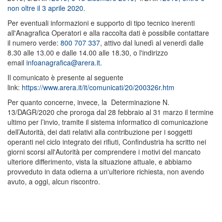
non oltre il 3 aprile 2020
.
Per eventuali informazioni e supporto di tipo tecnico inerenti
all'Anagrafica Operatori e alla raccolta dati è possibile contattare
il numero verde:
800 707 337
, attivo dal lunedì al venerdì dalle
8.30 alle 13.00 e dalle 14.00 alle 18.30, o l'indirizzo
email
infoanagrafica@arera.it
.
Il comunicato è presente al seguente
link:
https://www.arera.it/it/comunicati/20/200326r.htm
Per quanto concerne, invece, la Determinazione N.
13/DAGR/2020 che proroga dal 28 febbraio al 31 marzo il termine
ultimo per l’invio, tramite il sistema informatico di comunicazione
dell’Autorità, dei dati relativi alla contribuzione per i soggetti
operanti nel ciclo integrato dei rifiuti, Confindustria ha scritto nei
giorni scorsi all'Autorità per comprendere i motivi del mancato
ulteriore differimento, vista la situazione attuale, e abbiamo
provveduto in data odierna a un'ulteriore richiesta, non avendo
avuto, a oggi, alcun riscontro.