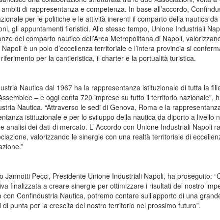
vi ambiti di rappresentanza e competenza. In base all’accordo, Confindu
azionale per le politiche e le attività inerenti il comparto della nautica da d
oni, gli appuntamenti fieristici. Allo stesso tempo, Unione Industriali Na
tanze del comparto nautico dell’Area Metropolitana di Napoli, valorizzando
 Napoli è un polo d’eccellenza territoriale e l’intera provincia si conferm
riferimento per la cantieristica, il charter e la portualità turistica.
stria Nautica dal 1967 ha la rappresentanza istituzionale di tutta la filie
 Assemblee – e oggi conta 720 imprese su tutto il territorio nazionale”, 
stria Nautica. “Attraverso le sedi di Genova, Roma e la rappresentanz
ntanza istituzionale e per lo sviluppo della nautica da diporto a livello 
 e analisi dei dati di mercato. L’ Accordo con Unione Industriali Napoli r
ociazione, valorizzando le sinergie con una realtà territoriale di eccelle
zione.”
 Jannotti Pecci, Presidente Unione Industriali Napoli, ha proseguito: “C
iva finalizzata a creare sinergie per ottimizzare i risultati del nostro im
 con Confindustria Nautica, potremo contare sull’apporto di una grande 
 di punta per la crescita del nostro territorio nel prossimo futuro”.