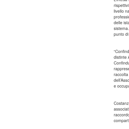
rispetti
livello n
professi
delle is
sistema.
punto di 
“Confindu
distinte
Confindu
rapprese
raccolta
dell’Ass
e occupa
Costanzo
associat
raccordo
comparti