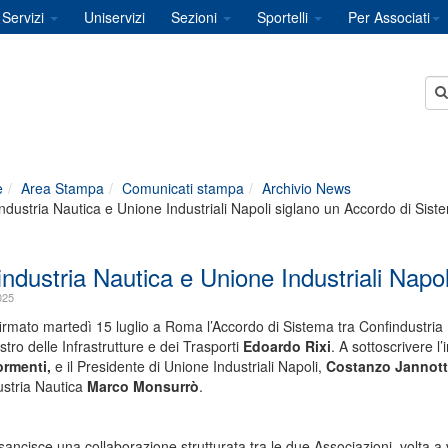
Servizi
Uniservizi
Sezioni
Sportelli
Per Associati
e
Area Stampa
Comunicati stampa
Archivio News
ndustria Nautica e Unione Industriali Napoli siglano un Accordo di Sist
ndustria Nautica e Unione Industriali Napo
025
firmato martedì 15 luglio a Roma l’Accordo di Sistema tra Confindustria 
stro delle Infrastrutture e dei Trasporti
Edoardo Rixi
. A sottoscrivere l
ormenti,
e il Presidente di Unione Industriali Napoli,
Costanzo Jannott
stria Nautica
Marco Monsurrò
.
 sancisce una collaborazione strutturata tra le due Associazioni, volta a 