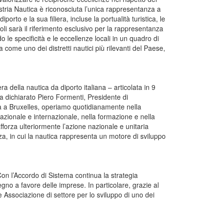
stria Nautica è riconosciuta l’unica rappresentanza a
iporto e la sua filiera, incluse la portualità turistica, le
poli sarà il riferimento esclusivo per la rappresentanza
 le specificità e le eccellenze locali in un quadro di
a come uno dei distretti nautici più rilevanti del Paese,
ra della nautica da diporto italiana – articolata in 9
ha dichiarato Piero Formenti, Presidente di
a a Bruxelles, operiamo quotidianamente nella
nazionale e internazionale, nella formazione e nella
afforza ulteriormente l’azione nazionale e unitaria
nza, in cui la nautica rappresenta un motore di sviluppo
on l’Accordo di Sistema continua la strategia
pegno a favore delle imprese. In particolare, grazie al
Associazione di settore per lo sviluppo di uno dei