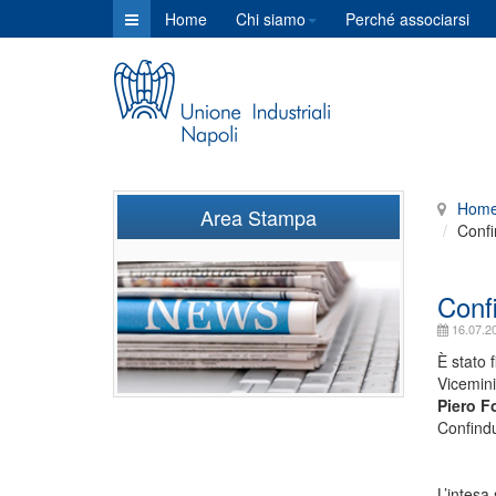
Home
Chi siamo
Perché associarsi
Hom
Area Stampa
Confi
Confi
16.07.2
È stato 
Vicemini
Piero F
Confindu
L’intesa