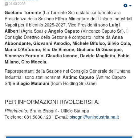
05.03.2025
Gaetano Torrente
(La Torrente Srl) è stato confermato alla
Presidenza della Sezione Filiera Alimentare dell’Unione Industriali
Napoli per il biennio 2025-2027. Vice Presidenti sono
Luigi
Aliberti
(Agria Spa) e
Angelo Caputo
(Vincenzo Caputo Srl). Il
Consiglio Direttivo della Sezione è composto inoltre da
Anna
Abbondante, Giovanni Amodio,
Michele Bifulco, Silvio Cola,
Mario D’Antuono, Elio De Simone, Giuliano Di Giuseppe,
Vincenzo Fortunio, Claudia Iacono, Davide Maglietta, Fabio
Milano, Ciro Moccia.
Rappresentanti della Sezione nel Consiglio Generale dell’Unione
Industriali sono stati nominati
Antimo Caputo
(Antimo Caputo
Srl) e
Biagio Mataluni
(Iobm Holding Srl).Gaeì
PER INFORMAZIONI RIVOLGERSI A:
Riferimento:
Bruno Bisogni - Ufficio Stampa
Telefono: 081.5836.123 |
E-mail:
bisogni@unindustria.na.it