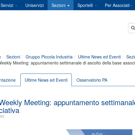
Servizi
Uniservizi
Sezioni
Sportelli
Per Associati
e
Sezioni
Gruppo Piccola Industria
Ultime News ed Eventi
Sezi
eekly Meeting: appuntamento settimanale di ascolto della base associ
ntazione
Ultime News ed Eventi
Osservatorio PA
Weekly Meeting: appuntamento settimanale 
iativa
023