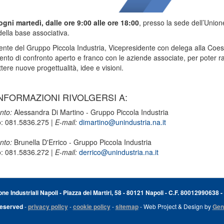
ogni martedì, dalle ore 9:00 alle ore 18:00
, presso la sede dell’Union
della base associativa.
dente del Gruppo Piccola Industria, Vicepresidente con delega alla Coes
to di confronto aperto e franco con le aziende associate, per poter r
tere nuove progettualità, idee e visioni.
NFORMAZIONI RIVOLGERSI A:
nto:
Alessandra Di Martino - Gruppo Piccola Industria
o: 081.5836.275 |
E-mail:
dimartino@unindustria.na.it
nto:
Brunella D'Errico - Gruppo Piccola Industria
o: 081.5836.272 |
E-mail:
derrico@unindustria.na.it
e Industriali Napoli - Piazza dei Martiri, 58 - 80121 Napoli - C.F. 80012990638 -
Reserved
-
privacy policy
-
cookie policy
-
sitemap
- Web Project & Design by
Gen