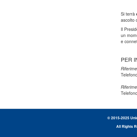
Si terrà
ascolto 
Il Presi
un momen
e connet
PER I
Riferime
Telefon
Riferime
Telefon
© 2015-2025 Union
All Rights 