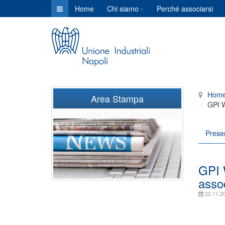
Home
Chi siamo
Perché associarsi
Hom
Area Stampa
GPI W
Prese
GPI 
assoc
22.11.2