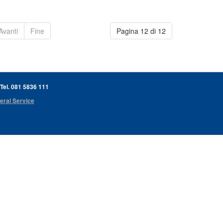
Avanti
Fine
Pagina 12 di 12
 Tel. 081 5836 111
eral Service