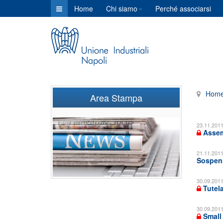
Home
Chi siamo
Perché associarsi
Hom
Area Stampa
23.11.201
Assemb
21.11.201
Sospens
30.09.201
Tutela
30.09.201
Small