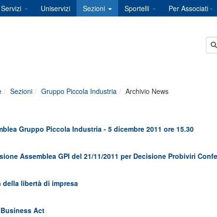
Servizi
Uniservizi
Sezioni
Sportelli
Per Associati
e
Sezioni
Gruppo Piccola Industria
Archivio News
1
lea Gruppo Piccola Industria - 5 dicembre 2011 ore 15.30
1
ione Assemblea GPI del 21/11/2011 per Decisione Probiviri Confe
1
 della libertà di impresa
1
 Business Act