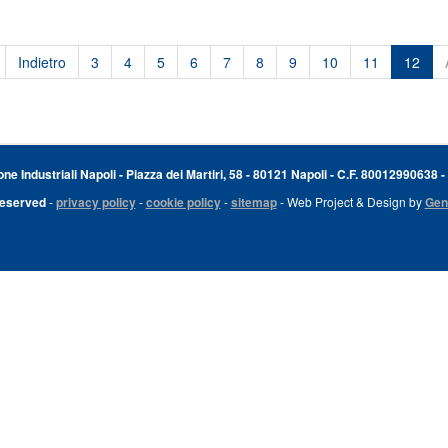
Indietro
3
4
5
6
7
8
9
10
11
12
e Industriali Napoli - Piazza dei Martiri, 58 - 80121 Napoli - C.F. 80012990638 -
Reserved
-
privacy policy
-
cookie policy
-
sitemap
- Web Project & Design by
Gen