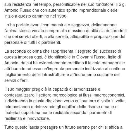
sua resistenza nel tempo, personificabile nel suo fondatore: il Sig.
Antonio Russo che con autentico spirito imprenditoriale diede
inizio a questo cammino nel 1980.
Lo ha portato avanti con maestria e saggezza, delineandone
l'anima stessa vocata sempre alla massima qualità sia dei prodotti
che dei servizi offerti, a alla serietà, affidabilità e preparazione del
personale di tutti i dipartimenti.
La seconda colonna che rappresenta il segreto del successo di
questa impresa oggi, è identificabile in Giovanni Russo, figlio di
Antonio, da cui ha evidentemente ereditato il talento manageriale
attribuendo ad esso un'impronta personale indirizzata al continuo
miglioramento delle infrastrutture e all'incremento costante dei
servizi offerti.
Il suo maggior pregio è la capacità di armonizzare e
contestualizzare il settore merceologico ai flussi macroeconomici,
individuando la giusta direzione verso cui puntare di volta in volta,
reimpostando e rinforzando gli equilibri delle risorse umane e
materiali opportunamente reclutate secondo i parametri di
resilienza e innovazione.
Tutto questo lascia presagire un futuro sereno per chi si affida a