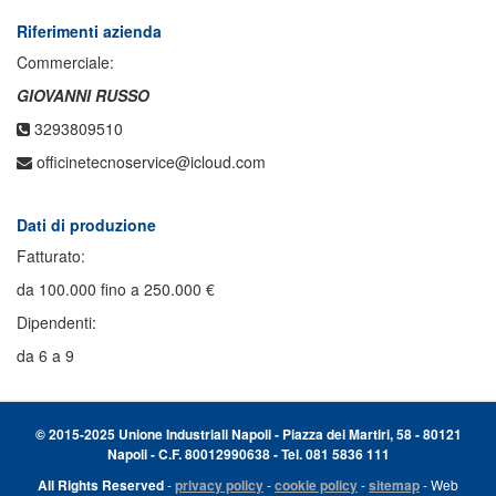
Riferimenti azienda
Commerciale:
GIOVANNI RUSSO
3293809510
officinetecnoservice@icloud.com
Dati di produzione
Fatturato:
da 100.000 fino a 250.000 €
Dipendenti:
da 6 a 9
© 2015-2025 Unione Industriali Napoli - Piazza dei Martiri, 58 - 80121
Napoli - C.F. 80012990638 - Tel. 081 5836 111
All Rights Reserved
-
privacy policy
-
cookie policy
-
sitemap
- Web