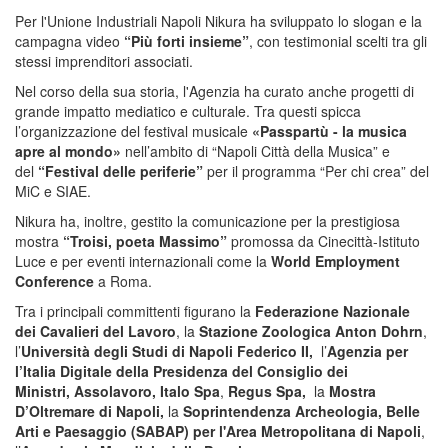
Per l'Unione Industriali Napoli Nikura ha sviluppato lo slogan e la
campagna video
“Più forti insieme”
, con testimonial scelti tra gli
stessi imprenditori associati.
Nel corso della sua storia, l'Agenzia ha curato anche progetti di
grande impatto mediatico e culturale. Tra questi spicca
l’organizzazione del festival musicale
«Passpartù - la musica
apre al mondo»
nell’ambito di “Napoli Città della Musica” e
del
“Festival delle periferie”
per il programma “Per chi crea” del
MiC e SIAE.
Nikura ha, inoltre, gestito la comunicazione per la prestigiosa
mostra
“Troisi, poeta Massimo”
promossa da Cinecittà-Istituto
Luce e per eventi internazionali come la
World Employment
Conference
a Roma.
Tra i principali committenti figurano la
Federazione Nazionale
dei Cavalieri del Lavoro
, la
Stazione Zoologica Anton Dohrn
,
l’
Università degli Studi di Napoli Federico II,
l’
Agenzia per
l’Italia Digitale della Presidenza del Consiglio dei
Ministri,
Assolavoro, Italo Spa
,
Regus Spa,
la
Mostra
D’Oltremare di Napoli,
la
Soprintendenza Archeologia, Belle
Arti e Paesaggio (SABAP) per l'Area Metropolitana di Napoli
,