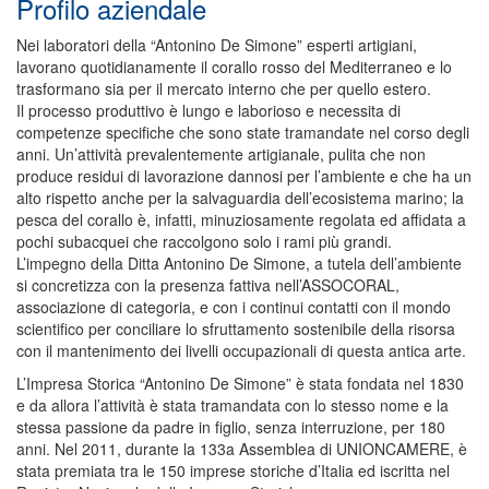
Profilo aziendale
Nei laboratori della “Antonino De Simone” esperti artigiani,
lavorano quotidianamente il corallo rosso del Mediterraneo e lo
trasformano sia per il mercato interno che per quello estero.
Il processo produttivo è lungo e laborioso e necessita di
competenze specifiche che sono state tramandate nel corso degli
anni. Un’attività prevalentemente artigianale, pulita che non
produce residui di lavorazione dannosi per l’ambiente e che ha un
alto rispetto anche per la salvaguardia dell’ecosistema marino; la
pesca del corallo è, infatti, minuziosamente regolata ed affidata a
pochi subacquei che raccolgono solo i rami più grandi.
L’impegno della Ditta Antonino De Simone, a tutela dell’ambiente
si concretizza con la presenza fattiva nell’ASSOCORAL,
associazione di categoria, e con i continui contatti con il mondo
scientifico per conciliare lo sfruttamento sostenibile della risorsa
con il mantenimento dei livelli occupazionali di questa antica arte.
L’Impresa Storica “Antonino De Simone” è stata fondata nel 1830
e da allora l’attività è stata tramandata con lo stesso nome e la
stessa passione da padre in figlio, senza interruzione, per 180
anni. Nel 2011, durante la 133a Assemblea di UNIONCAMERE, è
stata premiata tra le 150 imprese storiche d’Italia ed iscritta nel