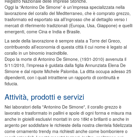
Registro Nazionale delle Imprese Storiche.
Oggi la “Antonino De Simone” è un’impresa specializzata nella
lavorazione del corallo del Mediterraneo, che è comprato grezzo,
trasformato ed esportato sia all’ingrosso che al dettaglio verso i
mercati di riferimento tradizionali (Europa, Usa, Giappone) e quelli
emergenti, come Cina e India e Brasile.
La sede della lavorazione è sempre stata a Torre del Greco,
contribuendo all’economia di questa città il cui nome è legato al
corallo in un binomio inscindibile.
Dopo la morte di Antonino De Simone, (1931-2010) avvenuta il
5/11/2010, l’impresa è guidata dalla figlia Annunziata Elena De
Simone e dal nipote Michele Palomba. La ditta occupa adesso 25
dipendenti, con i quali intrattiene un rapporto di continuità e
fiducia.
Attività, prodotti e servizi
Nei laboratori della "Antonino De Simone", il corallo grezzo è
lavorato e trasformato in pallini e spole di ogni forma e misura ma
anche in gioielli esclusivi montati in oro 18kt e brillanti o anche in
argento per soddisfare le richieste della nostra clientela fidelizzata
come ornamento trendy ma richiesti anche come bomboniere o