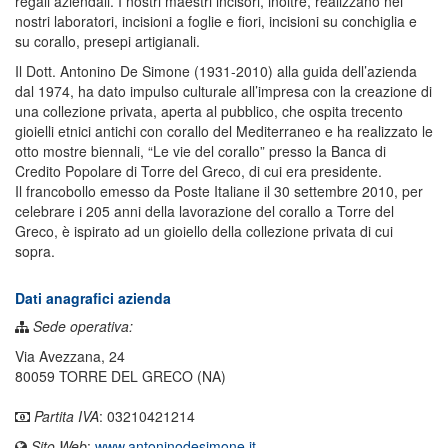
regali aziendali. I nostri maestri incisori, inoltre, realizzano nei
nostri laboratori, incisioni a foglie e fiori, incisioni su conchiglia e
su corallo, presepi artigianali.
Il Dott. Antonino De Simone (1931-2010) alla guida dell’azienda
dal 1974, ha dato impulso culturale all’impresa con la creazione di
una collezione privata, aperta al pubblico, che ospita trecento
gioielli etnici antichi con corallo del Mediterraneo e ha realizzato le
otto mostre biennali, “Le vie del corallo” presso la Banca di
Credito Popolare di Torre del Greco, di cui era presidente.
Il francobollo emesso da Poste Italiane il 30 settembre 2010, per
celebrare i 205 anni della lavorazione del corallo a Torre del
Greco, è ispirato ad un gioiello della collezione privata di cui
sopra.
Dati anagrafici azienda
Sede operativa:
Via Avezzana, 24
80059 TORRE DEL GRECO (NA)
Partita IVA
: 03210421214
Sito Web
:
www.antoninodesimone.it