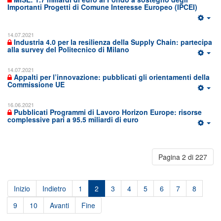
Importanti Progetti di Comune Interesse Europeo (IPCEI)
14.07.2021
Industria 4.0 per la resilienza della Supply Chain: partecipa
alla survey del Politecnico di Milano
14.07.2021
Appalti per l’innovazione: pubblicati gli orientamenti della
Commissione UE
16.06.2021
Pubblicati Programmi di Lavoro Horizon Europe: risorse
complessive pari a 95.5 miliardi di euro
Pagina 2 di 227
Inizio
Indietro
1
2
3
4
5
6
7
8
9
10
Avanti
Fine