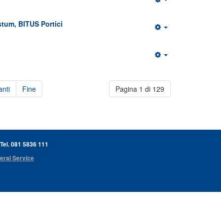
tum, BITUS Portici
nti
Fine
Pagina 1 di 129
 Tel. 081 5836 111
eral Service