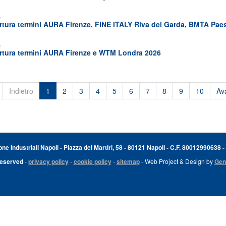
6
tura termini AURA Firenze, FINE ITALY Riva del Garda, BMTA Paes
6
tura termini AURA Firenze e WTM Londra 2026
Indietro
1
2
3
4
5
6
7
8
9
10
Ava
e Industriali Napoli - Piazza dei Martiri, 58 - 80121 Napoli - C.F. 80012990638 -
Reserved
-
privacy policy
-
cookie policy
-
sitemap
- Web Project & Design by
Gen