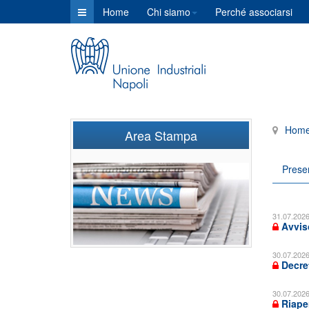
Home
Chi siamo
Perché associarsi
Hom
Area Stampa
Prese
31.07.202
Avviso
30.07.202
Decret
30.07.202
Riaper