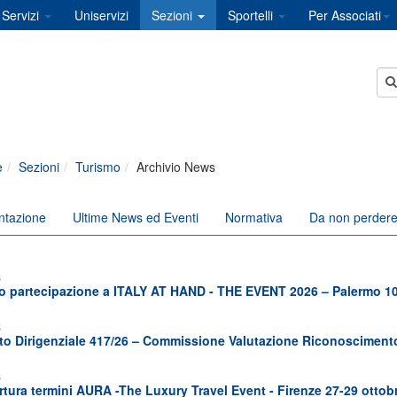
Servizi
Uniservizi
Sezioni
Sportelli
Per Associati
e
Sezioni
Turismo
Archivio News
ntazione
Ultime News ed Eventi
Normativa
Da non perder
6
 partecipazione a ITALY AT HAND - THE EVENT 2026 – Palermo 1
6
o Dirigenziale 417/26 – Commissione Valutazione Riconoscimen
6
tura termini AURA -The Luxury Travel Event - Firenze 27-29 ottob