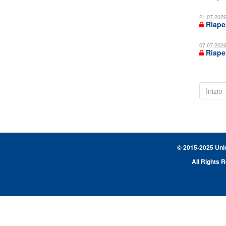
21.07.202
Riaper
07.07.202
Riaper
Inizio
© 2015-2025 Union
All Rights 