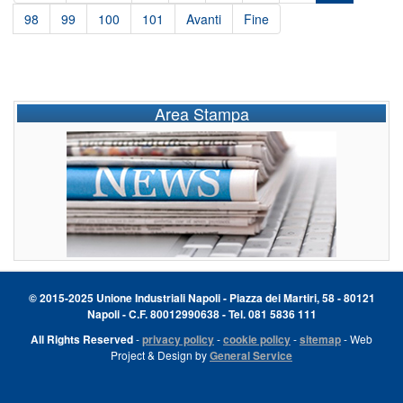
98
99
100
101
Avanti
Fine
Area Stampa
© 2015-2025 Unione Industriali Napoli - Piazza dei Martiri, 58 - 80121
Napoli - C.F. 80012990638 - Tel. 081 5836 111
All Rights Reserved
-
privacy policy
-
cookie policy
-
sitemap
- Web
Project & Design by
General Service