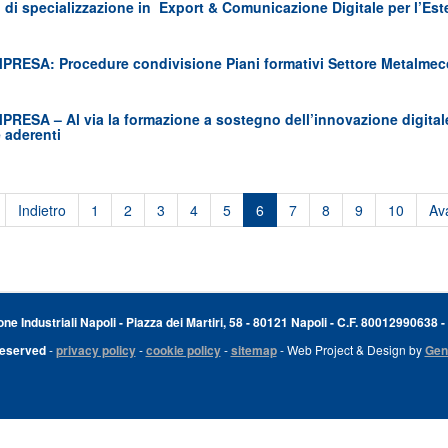
di specializzazione in Export & Comunicazione Digitale per l’Este
1
RESA: Procedure condivisione Piani formativi Settore Metalmecc
1
RESA – Al via la formazione a sostegno dell’innovazione digitale
 aderenti
Indietro
1
2
3
4
5
6
7
8
9
10
Ava
e Industriali Napoli - Piazza dei Martiri, 58 - 80121 Napoli - C.F. 80012990638 -
Reserved
-
privacy policy
-
cookie policy
-
sitemap
- Web Project & Design by
Gen