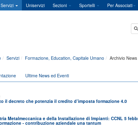
Servizi
Uniservizi
Sezioni
Sportelli
Per Associati
e
Servizi
Formazione, Education, Capitale Umano
Archivio News
ntazione
Ultime News ed Eventi
2
o il decreto che potenzia il credito d’imposta formazione 4.0
1
ria Metalmeccanica e della Installazione di Impianti: CCNL 5 febbrai
Formazione - contribuzione aziendale una tantum
1