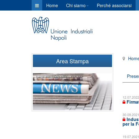
Home
Chi siamo
Perché associarsi
Hom
Area Stampa
Prese
12.07.202
Firmat
30.09.202
Indust
per la 
19.07.202