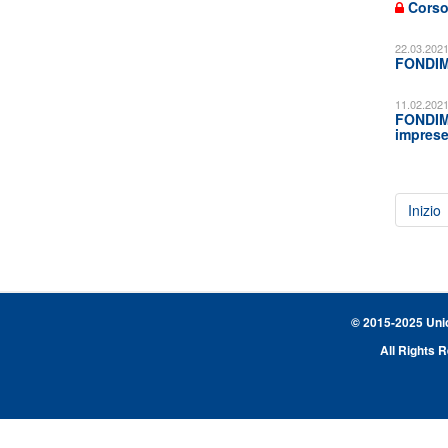
Corso 
22.03.202
FONDIMP
11.02.202
FONDIMP
imprese
Inizio
© 2015-2025 Union
All Rights 