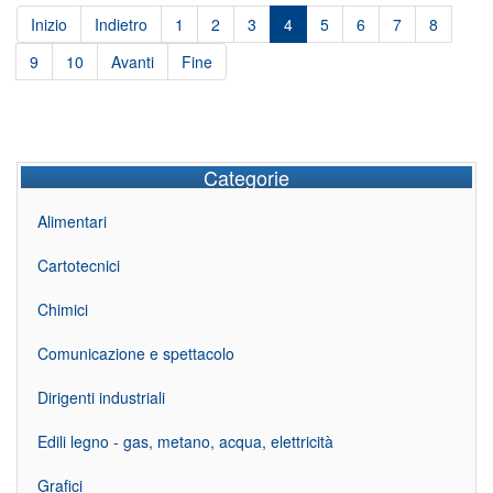
Inizio
Indietro
1
2
3
4
5
6
7
8
9
10
Avanti
Fine
Categorie
Alimentari
Cartotecnici
Chimici
Comunicazione e spettacolo
Dirigenti industriali
Edili legno - gas, metano, acqua, elettricità
Grafici